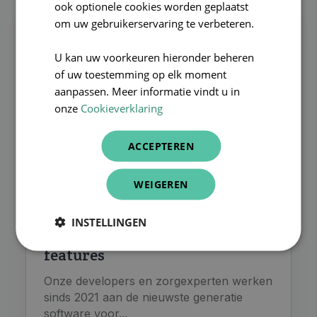
ook optionele cookies worden geplaatst
om uw gebruikerservaring te verbeteren.
U kan uw voorkeuren hieronder beheren
of uw toestemming op elk moment
aanpassen. Meer informatie vindt u in
onze
Cookieverklaring
ACCEPTEREN
WEIGEREN
woonzorgcentrum
CareConnect into.care breidt
INSTELLINGEN
uit: 5 nieuwe en 5 toekomstige
features
Onze developers en zorgexperten werken
sinds 2021 aan de nieuwste generatie
software voor...