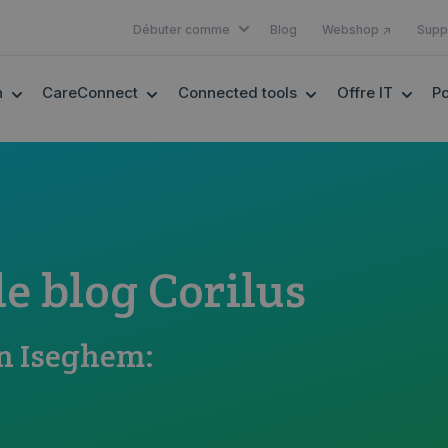
SHOW SUBMENU FOR DÉBUTER 
Débuter comme
Blog
Webshop ↗
Supp
SHOW SUBMENU FOR EHEALTH
SHOW SUBMENU FOR CARECONNECT
SHOW SUBMENU F
SHOW
h
CareConnect
Connected tools
Offre IT
Po
le blog Corilus
n Iseghem: