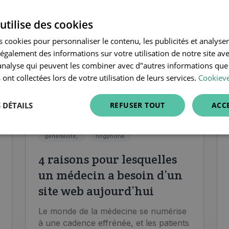
utilise des cookies
 cookies pour personnaliser le contenu, les publicités et analyser 
galement des informations sur votre utilisation de notre site av
"analyse qui peuvent les combiner avec d"autres informations que
 ont collectées lors de votre utilisation de leurs services.
Cookieve
 DÉTAILS
REFUSER TOUT
ACC
généraliste,
ringphone
4 raisons pour lesquelles
un médecin a besoin d’un
site web aujourd’hui
Le monde de la médecine se numérise
à une cadence effrénée, et les patients