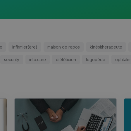
te
infirmier(ère)
maison de repos
kinésitherapeute
security
into.care
diététicien
logopède
ophtalm