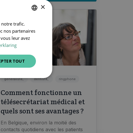
×
notre trafic.
DUTCH
ec nos partenaires
FRENCH
 vous leur avez
ENGLISH
rklaring
EPTER TOUT
généraliste,
dentiste,
ringphone
Comment fonctionne un
télésecrétariat médical et
quels sont ses avantages ?
En Belgique, environ la moitié des
contacts quotidiens avec les patients