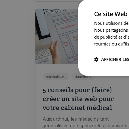
Ce site Web 
Nous utilisons des
Nous partageons é
de publicité et d
fournies ou qu"ils
AFFICHER LES
généraliste,
ringphone
5 conseils pour (faire)
créer un site web pour
votre cabinet médical
Aujourd’hui, les médecins tant
généralistes que spécialistes se doivent