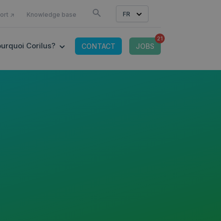
COMME
FR
ort ↗
Knowledge base
21
OR CONNECTED TOOLS
 SUBMENU FOR OFFRE IT
SHOW SUBMENU FOR POURQUOI CORILUS?
urquoi Corilus?
CONTACT
JOBS