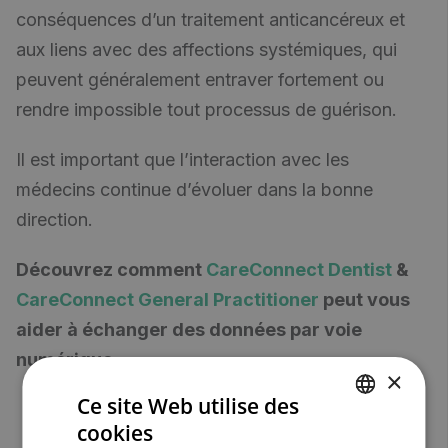
conséquences d’un traitement anticancéreux et
aux liens avec des affections systémiques, qui
peuvent généralement entraver fortement ou
rendre impossible tout processus de guérison.
Il est important que l’interaction avec les
médecins continue d’évoluer dans la bonne
direction.
Découvrez comment
CareConnect Dentist
&
CareConnect General Practitioner
peut vous
aider à échanger des données par voie
numérique.
×
Ce site Web utilise des
cookies
DUTCH