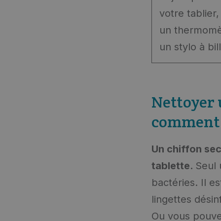
votre tablie
un thermomè
un stylo à bil
Nettoyer 
comment 
Un chiffon sec
tablette.
Seul 
bactéries. Il e
lingettes dési
Ou vous pouvez