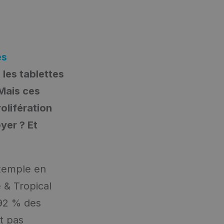
es
 les tablettes
 Mais ces
olifération
yer ? Et
xemple en
 & Tropical
 92 % des
it pas