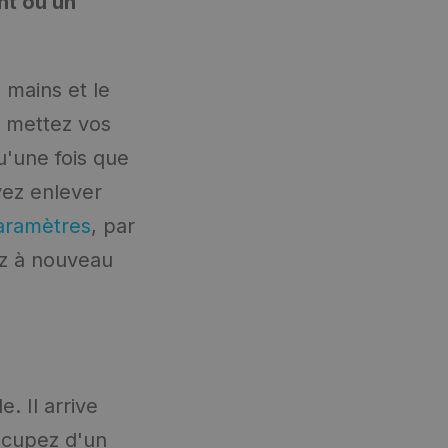
nt ou un
 mains et le
, mettez vos
u'une fois que
vez enlever
paramètres
, par
ez à nouveau
. Il arrive
ccupez d'un