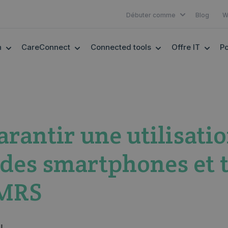
SHOW SUBMEN
Débuter comme
Blog
W
SHOW SUBMENU FOR EHEALTH
SHOW SUBMENU FOR CARECONNECT
SHOW SUBMENU F
SHOW
h
CareConnect
Connected tools
Offre IT
Po
antir une utilisati
des smartphones et t
 MRS
l