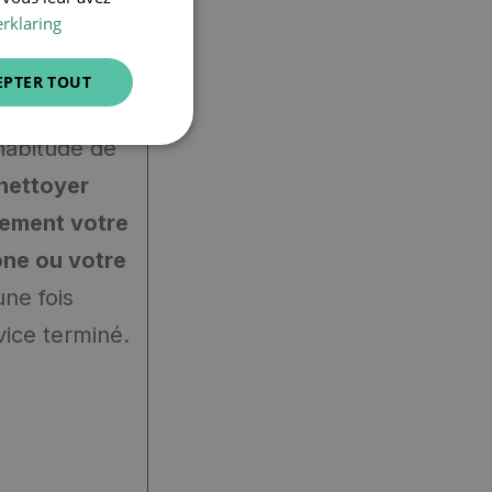
ENGLISH
rklaring
EPTER TOUT
habitude de
 nettoyer
ement votre
ne ou votre
ne fois
vice terminé.