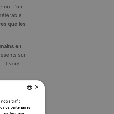
e ou d'un
référable
es que les
 mains en
résents sur
, et vous
ne ou
×
notre trafic.
DUTCH
ec nos partenaires
FRENCH
 vous leur avez