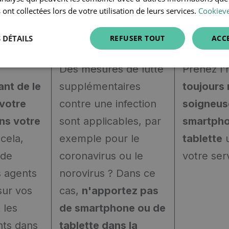
 ont collectées lors de votre utilisation de leurs services.
Cookieve
 DÉTAILS
REFUSER TOUT
ACC
Des mesures de lutte
Prenez l'
ant de le
supplémentaires
toujours
votre
contre une infection
soigneus
ans votre
sont applicables, par
smartpho
 cela,
exemple pour le
tablette
u
 de
coronavirus ou le
votre ser
s agents
norovirus ? Dans ce
sur vos
cas,
n'apportez pas
 les
de smartphone ou de
nts dans
tablette dans la