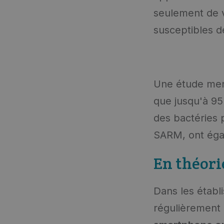
seulement de v
susceptibles d
Une étude men
que jusqu'à 95
des bactéries p
SARM, ont éga
En théorie
Dans les établ
régulièrement 