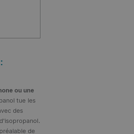
:
phone ou une
panol tue les
 avec des
d'isopropanol.
 préalable de