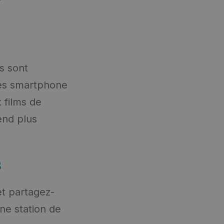
es sont
des smartphone
 films de
end plus
s
et partagez-
une station de