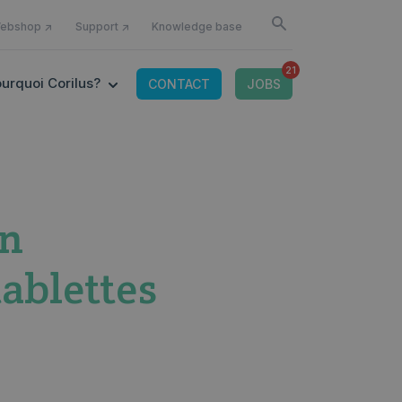
U FOR DÉBUTER COMME
ebshop ↗
Support ↗
Knowledge base
21
OR CONNECTED TOOLS
 SUBMENU FOR OFFRE IT
SHOW SUBMENU FOR POURQUOI CORILUS?
urquoi Corilus?
CONTACT
JOBS
on
ablettes