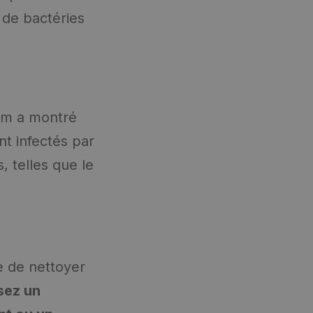
 de bactéries
am a montré
t infectés par
, telles que le
e de nettoyer
isez un