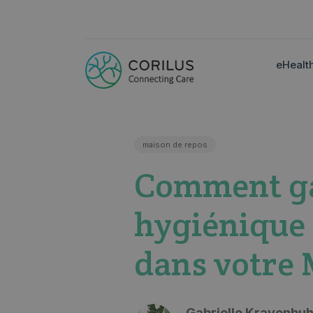
eHealt
maison de repos
Comment gar
hygiénique 
dans votre
Gabrielle Krayenbuh