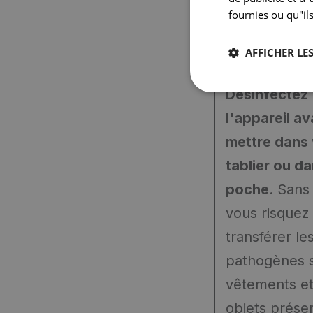
fournies ou qu"ils
AFFICHER LES
Désinfectez
l'appareil av
mettre dans 
tablier ou d
poche
. Sans
vous risquez
transférer le
pathogènes 
vêtements et
objets prése