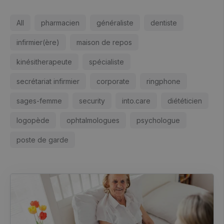
All
pharmacien
généraliste
dentiste
infirmier(ère)
maison de repos
kinésitherapeute
spécialiste
secrétariat infirmier
corporate
ringphone
sages-femme
security
into.care
diététicien
logopède
ophtalmologues
psychologue
poste de garde