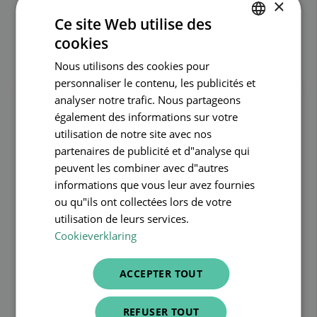
×
Ce site Web utilise des
Article similaire
cookies
DUTCH
Nous utilisons des cookies pour
FRENCH
personnaliser le contenu, les publicités et
ENGLISH
analyser notre trafic. Nous partageons
également des informations sur votre
utilisation de notre site avec nos
partenaires de publicité et d"analyse qui
peuvent les combiner avec d"autres
informations que vous leur avez fournies
ou qu"ils ont collectées lors de votre
utilisation de leurs services.
Cookieverklaring
kinésitherapeute
Intégration du coffre-fort RSW
ACCEPTER TOUT
(Réseau Santé Wallon)
REFUSER TOUT