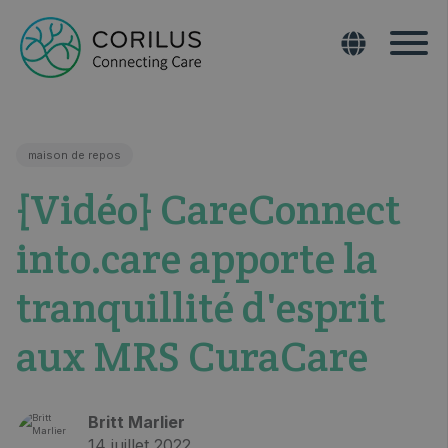
maison de repos
{Vidéo} CareConnect
into.care apporte la
tranquillité d'esprit
aux MRS CuraCare
Britt Marlier
14 juillet 2022