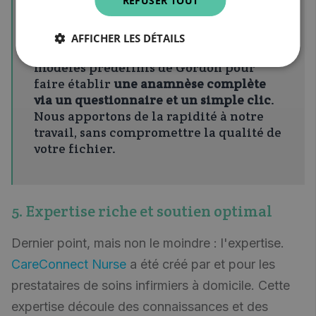
REFUSER TOUT
faciliter la gestion du dossier.
Un bel exemple est
l'enregistrement
AFFICHER LES DÉTAILS
d'une anamnèse
. Nous utilisons les
modèles prédéfinis de Gordon pour
faire établir
une anamnèse complète
via un questionnaire et un simple clic
.
Nous apportons de la rapidité à notre
travail, sans compromettre la qualité de
votre fichier.
5. Expertise riche et soutien optimal
Dernier point, mais non le moindre : l'expertise.
CareConnect Nurse
a été créé par et pour les
prestataires de soins infirmiers à domicile. Cette
expertise découle des connaissances et des