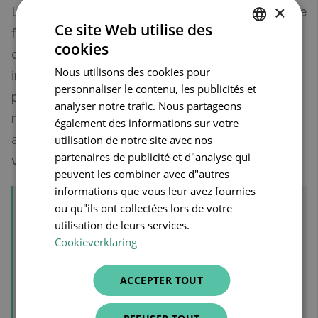
×
Le dossier infirmier et ses exigences en matière de
Ce site Web utilise des
formulaire ont considérablement évolué ces
cookies
DUTCH
dernières années. Le prestataire de soins
Nous utilisons des cookies pour
infirmiers CareConnect donne un rôle
FRENCH
personnaliser le contenu, les publicités et
prépondérant au dossier infirmier, travaille de
ENGLISH
analyser notre trafic. Nous partageons
manière solidaire dans la mesure du possible et
également des informations sur votre
applique toutes les exigences de qualité pour
utilisation de notre site avec nos
partenaires de publicité et d"analyse qui
votre confort.
peuvent les combiner avec d"autres
informations que vous leur avez fournies
En pratique
ou qu"ils ont collectées lors de votre
utilisation de leurs services.
Lors de
la saisie d'une ordonnance
, par
Cookieverklaring
exemple, nous élaborons
automatiquement un plan de soins
, de
ACCEPTER TOUT
sorte que le logiciel lui-même vous
donne déjà un coup de pouce pour