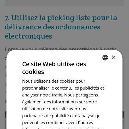
7. Utilisez la picking liste pour la
délivrance des ordonnances
électroniques
Lorsque vous délivrez des prescripions à partir
×
des prescriptions disponibles via Recip-e,
Ce site Web utilise des
imprimez une liste de picking pour aller chercher
cookies
DUTCH
les produits dans vos tiroirs. Seuls les
Nous utilisons des cookies pour
FRENCH
médicaments des ordonnances que vous avez
personnaliser le contenu, les publicités et
sélectionnées sont répertoriés par ordre
ENGLISH
analyser notre trafic. Nous partageons
alphabétique sur un ticket.
également des informations sur votre
utilisation de notre site avec nos
partenaires de publicité et d"analyse qui
peuvent les combiner avec d"autres