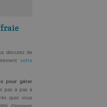
fraie
us discutez de
iatement
votre
es pour gérer
e pas à pas à
près quoi vous
lité d’essayer