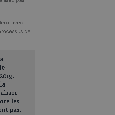
 deux avec
processus de
la
ie
2019.
la
aliser
ore les
ent pas."