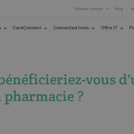
SHOW SUBMEN
Débuter comme
Blog
W
SHOW SUBMENU FOR EHEALTH
SHOW SUBMENU FOR CARECONNECT
SHOW SUBMENU F
SHOW
h
CareConnect
Connected tools
Offre IT
Po
 bénéficieriez-vous d'
n pharmacie ?