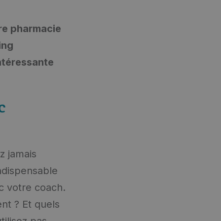
tre pharmacie
ing
intéressante
c
z jamais
 indispensable
c votre coach.
nt ? Et quels
ilisez pas