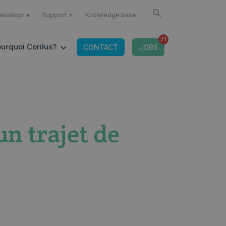
U FOR DÉBUTER COMME
ebshop ↗
Support ↗
Knowledge base
21
OR CONNECTED TOOLS
 SUBMENU FOR OFFRE IT
SHOW SUBMENU FOR POURQUOI CORILUS?
urquoi Corilus?
CONTACT
JOBS
un trajet de