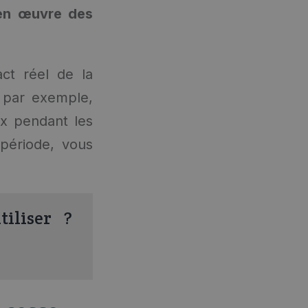
 en œuvre des
act réel de la
, par exemple,
ux pendant les
 période, vous
iliser ?