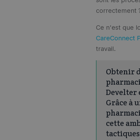
correctement 
Ce n'est que l
CareConnect P
travail.
Obtenir d
pharmacie
Develter 
Grâce à 
pharmacie
cette amb
tactiques