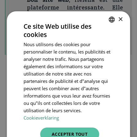
plateforme intéressante. Elle
vous permet d'être présent en
×
ligne avec votre pharmacie, sans
Ce site Web utilise des
avoir à investir dans votre propre
cookies
DUTCH
site web.
Nous utilisons des cookies pour
FRENCH
personnaliser le contenu, les publicités et
ENGLISH
analyser notre trafic. Nous partageons
également des informations sur votre
utilisation de notre site avec nos
«
partenaires de publicité et d"analyse qui
peuvent les combiner avec d"autres
Da
informations que vous leur avez fournies
ns
ou qu"ils ont collectées lors de votre
no
utilisation de leurs services.
tre
Cookieverklaring
ph
ar
ACCEPTER TOUT