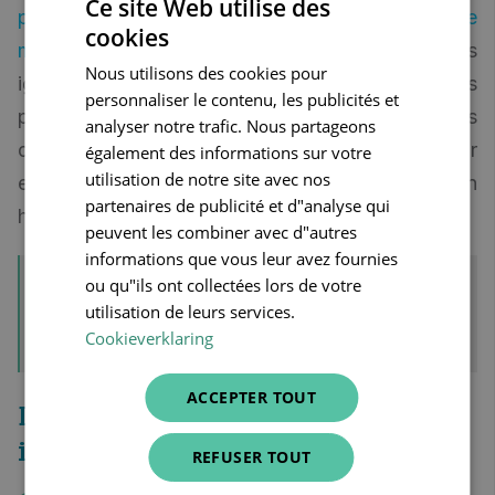
Ce site Web utilise des
produits en vente libre que nous réalisons une
cookies
DUTCH
marge plus élevée
, une information que nous
Nous utilisons des cookies pour
FRENCH
ignorions totalement dans le passé. Nous
personnaliser le contenu, les publicités et
pouvons anticiper cet aspect grâce à des
ENGLISH
analyser notre trafic. Nous partageons
données objectives. Notre comptable nous a par
également des informations sur votre
utilisation de notre site avec nos
exemple déjà fait savoir que les chiffres sont en
partenaires de publicité et d"analyse qui
hausse. »
peuvent les combiner avec d"autres
informations que vous leur avez fournies
ou qu"ils ont collectées lors de votre
4 questions fréquemment posées par
utilisation de leurs services.
les pharmaciens à Bart, coach pharma
Cookieverklaring
ACCEPTER TOUT
Des chiffres plutôt qu'une
intuition
REFUSER TOUT