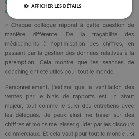
Quelle est la plus grande différence
AFFICHER LES DÉTAILS
depuis le coaching ?
« Chaque collègue répond à cette question de
manière différente. De la traçabilité des
médicaments à l'optimisation des chiffres, en
passant par la gestion des données relatives à la
péremption. Cela montre que les séances de
coaching ont été utiles pour tout le monde.
Personnellement, j’estime que la ventilation des
ventes par le biais de rapports est un atout
majeur, tout comme le suivi des entretiens avec
les délégués. Je peux ainsi me baser sur des
chiffres et moins me laisser guider par les discours
commerciaux. Et cela vaut pour tout le monde : si