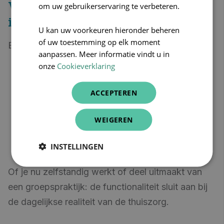
Voor wie is Unified Speech-to-Text
om uw gebruikerservaring te verbeteren.
interessant?
U kan uw voorkeuren hieronder beheren
of uw toestemming op elk moment
Eigenlijk voor iedere thuisverpleegkundige die:
aanpassen. Meer informatie vindt u in
onze
Cookieverklaring
minder tijd wil besteden aan administratie;
ACCEPTEREN
sneller wil rapporteren;
WEIGEREN
onderweg eenvoudiger wil registreren;
meer tijd wil overhouden voor patiënten.
INSTELLINGEN
Of je nu zelfstandig werkt of deel uitmaakt van
een groepspraktijk: de functionaliteit sluit aan bij
de dagelijkse realiteit van de thuiszorg.