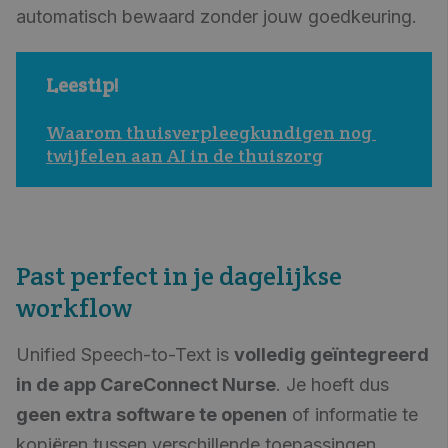
automatisch bewaard zonder jouw goedkeuring.
Leestip!
Waarom thuisverpleegkundigen nog 
twijfelen aan AI in de thuiszorg
Past perfect in je dagelijkse
workflow
Unified Speech-to-Text is
volledig geïntegreerd
in de app CareConnect Nurse
. Je hoeft dus
geen extra software te openen
of informatie te
kopiëren tussen verschillende toepassingen.