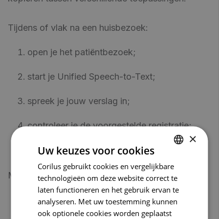
Tijdens of vlak na een huisbezoek:
open je het patiëntbezoek;
start je Unified Speech-to-Text;
spreek je jouw verslag in;
controleer je de voorgestelde registratie;
×
Uw keuzes voor cookies
sla je het bezoek op.
Corilus gebruikt cookies en vergelijkbare
DUTCH
Meer hoeft het niet te zijn.
technologieën om deze website correct te
FRENCH
laten functioneren en het gebruik ervan te
ENGLISH
analyseren. Met uw toestemming kunnen
ook optionele cookies worden geplaatst