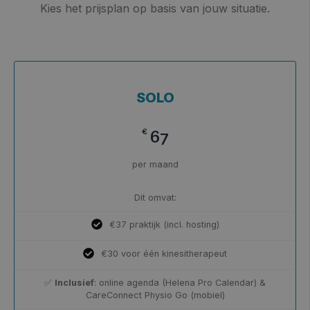
Kies het prijsplan op basis van jouw situatie.
SOLO
€
67
per maand
Dit omvat:
€37 praktijk (incl. hosting)
€30 voor één kinesitherapeut
✅
Inclusief
: online agenda (Helena Pro Calendar) &
CareConnect Physio Go (mobiel)