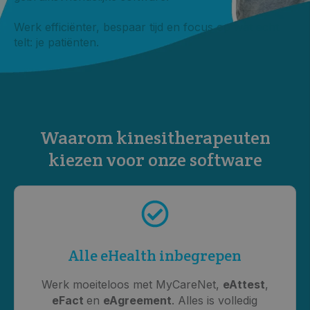
Werk efficiënter, bespaar tijd en focus op wat echt
telt: je patiënten.
Waarom kinesitherapeuten
kiezen voor onze software
Alle eHealth inbegrepen
Werk moeiteloos met MyCareNet,
eAttest
,
eFact
en
eAgreement
. Alles is volledig