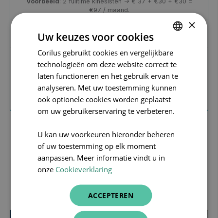
Voorbeeld
: 2 fulltime kinesisten → € 37 + €30 + €30 =
€97 / maand.
×
✅
Inclusief
: online agenda (Helena Pro Calendar) &
Uw keuzes voor cookies
CareConnect Physio Go (mobiel)
Corilus gebruikt cookies en vergelijkbare
DUTCH
technologieën om deze website correct te
FRENCH
laten functioneren en het gebruik ervan te
CONTACTEER ONS
ENGLISH
analyseren. Met uw toestemming kunnen
ook optionele cookies worden geplaatst
om uw gebruikerservaring te verbeteren.
Alle prijzen zijn excl. BTW
U kan uw voorkeuren hieronder beheren
of uw toestemming op elk moment
aanpassen. Meer informatie vindt u in
onze
Cookieverklaring
Net begonnen als
kinesitherapeut?
ACCEPTEREN