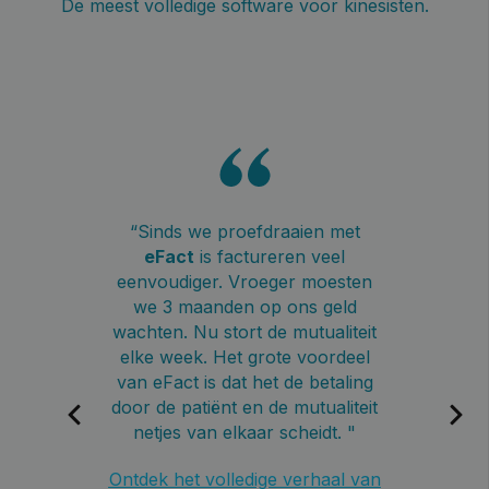
De meest volledige software voor kinesisten.
iet
“Sinds we proefdraaien met
eFact
is factureren veel
m
ar
eenvoudiger. Vroeger moesten
es
we 3 maanden op ons geld
m
t
wachten. Nu stort de mutualiteit
ine
elke week. Het grote voordeel
M
van eFact is dat het de betaling
v
r
door de patiënt en de mutualiteit
n.
netjes van elkaar scheidt. "
On
Ontdek het volledige verhaal van
.”