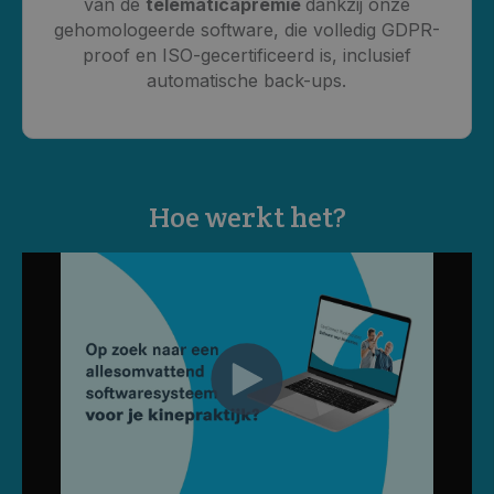
van de
telematicapremie
dankzij onze
gehomologeerde software, die volledig GDPR-
proof en ISO-gecertificeerd is, inclusief
automatische back-ups.
Hoe werkt het?