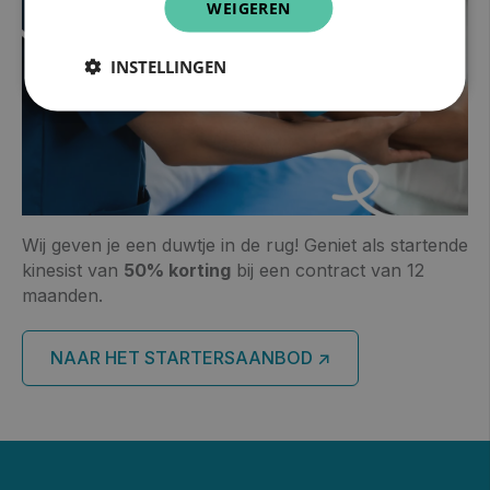
WEIGEREN
INSTELLINGEN
Wij geven je een duwtje in de rug! Geniet als startende
kinesist van
50% korting
bij een contract van 12
maanden.
NAAR HET STARTERSAANBOD ↗