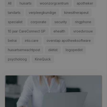
All
huisarts
woonzorgcentrum
apotheker
tandarts
verpleegkundige
kinesitherapeut
specialist
corporate
security
ringphone
10 jaar CareConnect GP
ehealth
vroedvrouw
belrai
into.care
overstap apotheeksoftware
huisartsenwachtpost
diëtist
logopedist
psycholoog
KineQuick