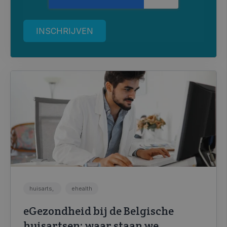
huisarts,
ehealth
eGezondheid bij de Belgische
huisartsen: waar staan we