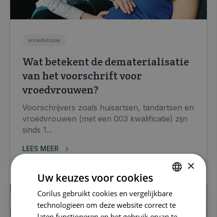
vroedvrouw
Wat betekent de dematerialisatie
van het voorschrift voor
vroedvrouwen?
Voorschrijvers zoals huisartsen, tandartsen en
vroedvrouwen (met een 003 kwalificatie) zijn
sinds 1...
LEES MEER
×
Uw keuzes voor cookies
Corilus gebruikt cookies en vergelijkbare
DUTCH
technologieën om deze website correct te
FRENCH
laten functioneren en het gebruik ervan te