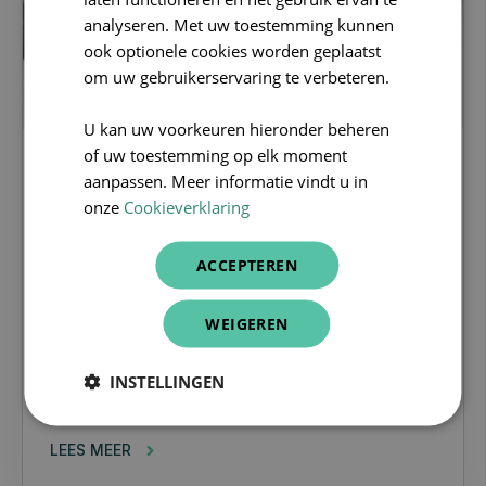
ENGLISH
analyseren. Met uw toestemming kunnen
ook optionele cookies worden geplaatst
om uw gebruikerservaring te verbeteren.
U kan uw voorkeuren hieronder beheren
of uw toestemming op elk moment
huisarts
aanpassen. Meer informatie vindt u in
onze
Cookieverklaring
Praktijkpremie 2020 voor
huisartsen: Alle voorwaarden,
ACCEPTEREN
hoeveel bedraagt de premie en hoe
aanvragen?
WEIGEREN
Als huisarts kom je in aanmerking voor een
INSTELLINGEN
geïntegreerde praktijkpremie. De premie geldt
als...
LEES MEER