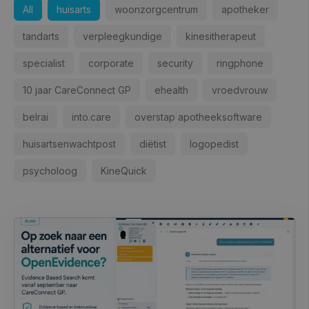
All
huisarts
woonzorgcentrum
apotheker
tandarts
verpleegkundige
kinesitherapeut
specialist
corporate
security
ringphone
10 jaar CareConnect GP
ehealth
vroedvrouw
belrai
into.care
overstap apotheeksoftware
huisartsenwachtpost
diëtist
logopedist
psycholoog
KineQuick