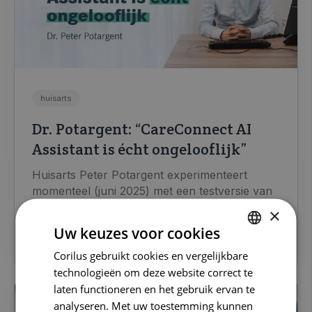
huisarts
Dr. Potargent: “CareConnect AI
Assistant is écht ongelooflijk”
Huisarts Peter Potargent experimenteert
momenteel (juni 2025) met een testversie van
CareConnect AI...
×
Uw keuzes voor cookies
LEES MEER
Corilus gebruikt cookies en vergelijkbare
DUTCH
technologieën om deze website correct te
FRENCH
laten functioneren en het gebruik ervan te
ENGLISH
analyseren. Met uw toestemming kunnen