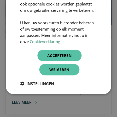
ook optionele cookies worden geplaatst
om uw gebruikerservaring te verbeteren.
U kan uw voorkeuren hieronder beheren
of uw toestemming op elk moment
aanpassen. Meer informatie vindt u in
onze
Cookieverklaring
huisarts
ACCEPTEREN
Herhaalvoorschriften in
CareConnect GP: enorme
WEIGEREN
tijdswinst voor huisartsen
INSTELLINGEN
Een telefoontje. Een post-it. Een mailtje in een
overvolle inbox. Als huisarts weet je hoe...
LEES MEER