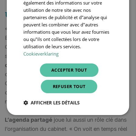
également des informations sur votre
utilisation de notre site avec nos
Un vrai outil de collaboration
partenaires de publicité et d"analyse qui
peuvent les combiner avec d"autres
« Dans notre centre, tout le monde est connecté.
informations que vous leur avez fournies
Et ça change tout. » Au Centre médical Vauban,
ou qu"ils ont collectées lors de votre
utilisation de leurs services.
CareConnect Physio facilite la collaboration entre
Cookieverklaring
soignants. Les dossiers patients sont
partagés
de manière sécurisée
, et l’eHealthBox permet
ACCEPTER TOUT
d’échanger directement avec les médecins. «
Quand j’envoie un rapport, je sais exactement
REFUSER TOUT
quand il l’a ouvert. Et c’est conforme à toutes les
normes de sécurité. »
AFFICHER LES DÉTAILS
L’agenda partagé
joue lui aussi un rôle clé dans
l’organisation du cabinet. « On voit en temps réel