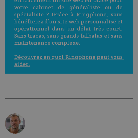
efficacement un site web en place pour 
votre cabinet de généraliste ou de 
spécialiste ? Grâce à 
Ringphone
, vous 
bénéficiez d’un site web personnalisé et 
opérationnel dans un délai très court. 
Sans tracas, sans grands falbalas et sans 
maintenance complexe. 
Découvrez en quoi Ringphone peut vous 
aider
.