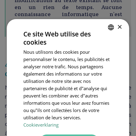
modifications au texte existant se font
en un rien de temps. Aucune
connaissance informatique n’est
requise !
×
Ce site Web utilise des
cookies
DUTCH
Nous utilisons des cookies pour
FRENCH
personnaliser le contenu, les publicités et
4. Choisissez bien votre nom de
ENGLISH
analyser notre trafic. Nous partageons
domaine
également des informations sur votre
utilisation de notre site avec nos
Nom unique de votre site web sur l’Internet, votre
partenaires de publicité et d"analyse qui
peuvent les combiner avec d"autres
nom de domaine est un point qu’il vaut la peine de
informations que vous leur avez fournies
mûrement réfléchir avant de créer le site à
ou qu"ils ont collectées lors de votre
proprement parler. Idéalement, il doit être le plus
utilisation de leurs services.
clair, pertinent et concis possible. Faites attention
Cookieverklaring
à ne pas donner l’impression de créer un