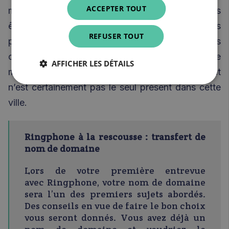
ACCEPTER TOUT
monopole dans la ville ou la commune où vous
êtes établi : par exemple, l’Ordre des médecins
REFUSER TOUT
pourrait bien vous taper sur les doigts si vous
choisissez comme nom de domaine « Cabinet de
AFFICHER LES DÉTAILS
médecine générale de Namur », car votre cabinet
n’est certainement pas le seul présent dans cette
ville.
Ringphone à la rescousse : transfert de
nom de domaine
Lors de votre première entrevue
avec
Ringphone
, votre nom de domaine
sera l’un des premiers sujets abordés.
Des conseils en vue de faire le bon choix
vous seront donnés. Vous avez déjà un