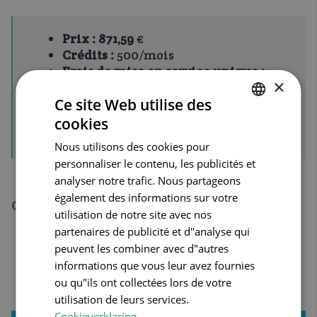
Prix :
871,59
€
Crédits :
500/mois
Frais de mise en service unique :
×
gratuits
Ce site Web utilise des
Prix par appel supplémentaire :
1,63
€
cookies
DUTCH
Nous utilisons des cookies pour
FRENCH
personnaliser le contenu, les publicités et
ENGLISH
analyser notre trafic. Nous partageons
également des informations sur votre
Conditions valables pour toutes nos formules :
utilisation de notre site avec nos
partenaires de publicité et d"analyse qui
Tous les prix s’entendent hors TVA
peuvent les combiner avec d"autres
Appels de plus de 3 minutes : + 1 crédit
informations que vous leur avez fournies
ou qu"ils ont collectées lors de votre
+ 0,26 € par SMS envoyé
utilisation de leurs services.
Cookieverklaring