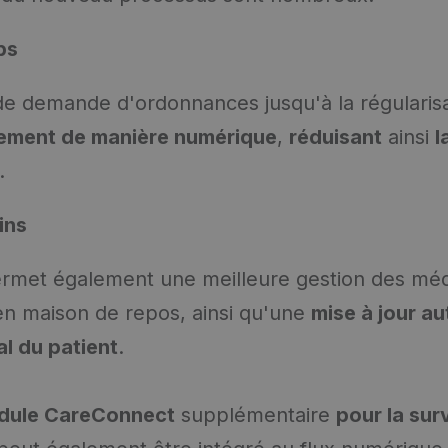
ps
e demande d'ordonnances jusqu'à la régularisa
rement de manière numérique
,
réduisant
ainsi
l
.
ins
rmet également une meilleure gestion des méd
 en maison de repos, ainsi qu'une
mise à jour a
l du patient
.
dule CareConnect
supplémentaire
pour la sur