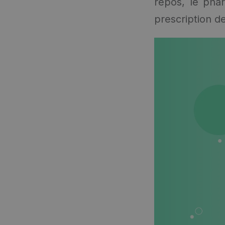
repos, le pha
prescription d