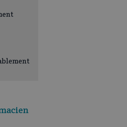
ment
lablement
rmacien