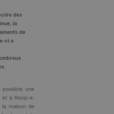
crire des
nue, la
caments de
e-ci a
nombreux
es.
u possible une
t
et à Recip-e.
 la maison de