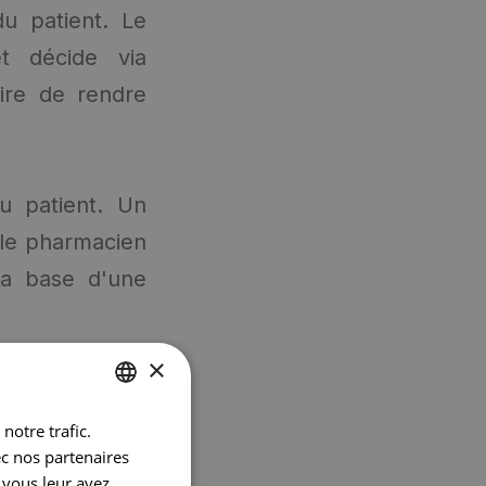
 patient. Le
t décide via
ire de rendre
u patient. Un
 le pharmacien
la base d'une
×
notre trafic.
DUTCH
ec nos partenaires
FRENCH
 vous leur avez