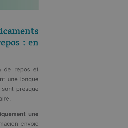
icaments
epos : en
n de repos et
ant une longue
s sont presque
ire.
iquement une
rmacien envoie