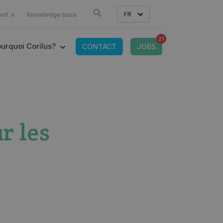
COMME
FR
ort ↗
Knowledge base
21
OR CONNECTED TOOLS
 SUBMENU FOR OFFRE IT
SHOW SUBMENU FOR POURQUOI CORILUS?
urquoi Corilus?
CONTACT
JOBS
r les