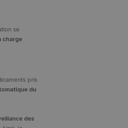
tion se
a charge
icaments pris
utomatique du
veillance des