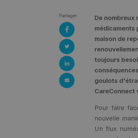
Partager
De nombreux r
médicaments p
maison de rep
renouvellement
toujours beso
conséquences 
goulots d'étr
CareConnect v
Pour faire fac
nouvelle maniè
Un flux numér