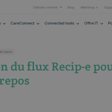
SHOW SUBMENU FOR DÉBUTER 
Débuter comme
Blog
Webshop ↗
Supp
SHOW SUBMENU FOR EHEALTH
SHOW SUBMENU FOR CARECONNECT
SHOW SUBMENU F
SHOW
h
CareConnect
Connected tools
Offre IT
Po
de repos
n du flux Recip-e pou
 repos