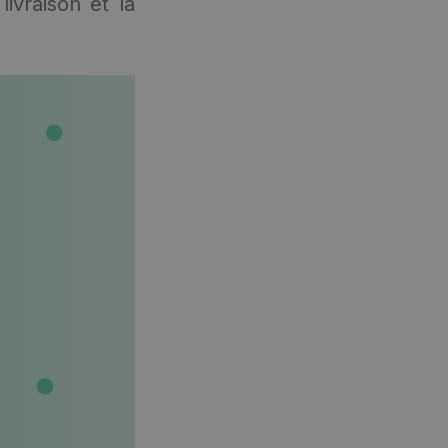
ivraison et la
.