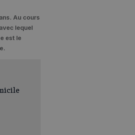
 ans. Au cours
 avec lequel
e est le
e.
micile