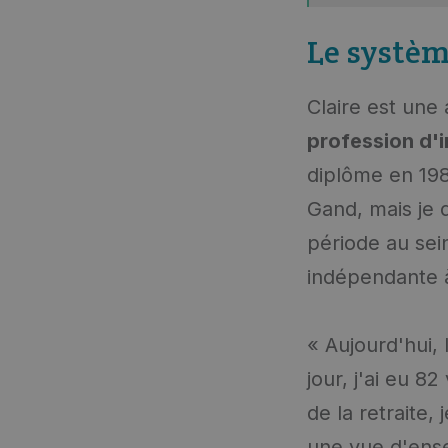
Le systèm
Claire est une 
profession d'
diplôme en 1981
Gand, mais je 
période au sein
indépendante à
« Aujourd'hui, 
jour, j'ai eu 8
de la retraite, 
une vue d'ense