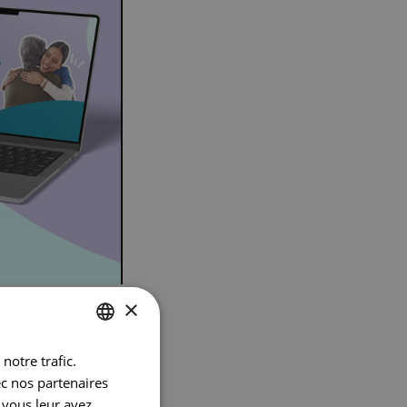
×
notre trafic.
DUTCH
ec nos partenaires
FRENCH
nt pour les
 vous leur avez