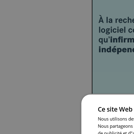
Ce site Web 
Pour expé
Nous utilisons des
Nous partageons é
« CareConnect 
de publicité et d