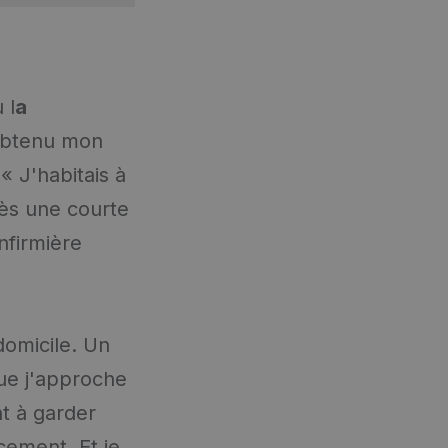
 l
a
 obtenu mon
 « J'habitais à
rès une courte
nfirmière
domicile. Un
que j'approche
nt à garder
cement. Et je