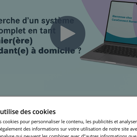
utilise des cookies
rimentés et débutants
 cookies pour personnaliser le contenu, les publicités et analyser 
galement des informations sur votre utilisation de notre site av
Nurse est une bouffée d'air frais,
pas seuleme
"analyse qui peuvent les combiner avec d"autres informations que