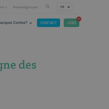
COMME
FR
ort ↗
Knowledge base
21
OR CONNECTED TOOLS
 SUBMENU FOR OFFRE IT
SHOW SUBMENU FOR POURQUOI CORILUS?
urquoi Corilus?
CONTACT
JOBS
gne des