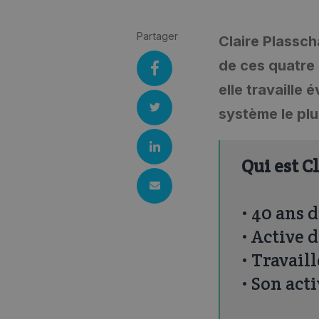
Partager
Claire Plassch
de ces quatre 
elle travaille
système le plus
Qui est C
• 40 ans 
• Active 
• Travaill
• Son acti