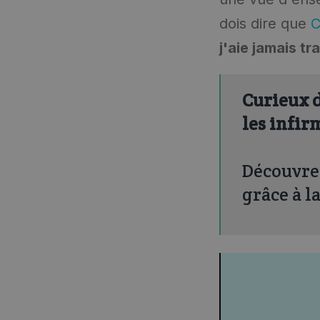
dois dire que
C
j'aie jamais tra
Curieux d
les infir
Découvr
grâce à la