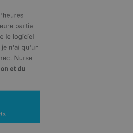
d’heures
eure partie
 le logiciel
, je n'ai qu'un
nect Nurse
tion et du
is.