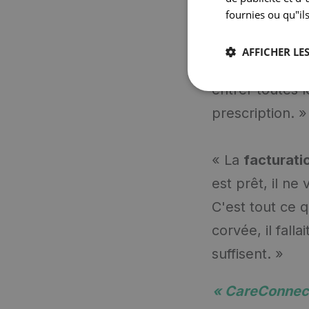
fournies ou qu"ils
personnes ex
logiciel idéal
AFFICHER LES
temps. Tout e
entrer toutes 
prescription. »
« La
facturati
est prêt, il ne
C'est tout ce qu
corvée, il fal
suffisent. »
« CareConnect 