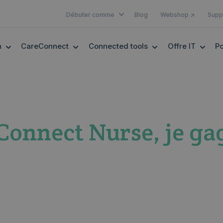
SHOW SUBMENU FOR DÉBUTER 
Débuter comme
Blog
Webshop ↗
Supp
SHOW SUBMENU FOR EHEALTH
SHOW SUBMENU FOR CARECONNECT
SHOW SUBMENU F
SHOW
h
CareConnect
Connected tools
Offre IT
Po
Connect Nurse, je ga