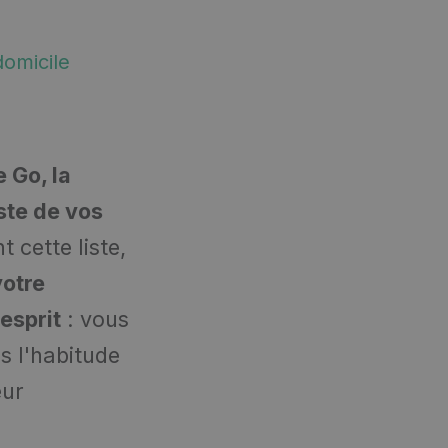
domicile
 Go, la
iste de vos
 cette liste,
votre
esprit
: vous
is l'habitude
eur