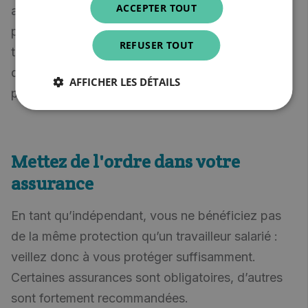
ACCEPTER TOUT
affiliée à une caisse d'assurances sociales. Vous
payerez dès lors vos cotisations sociales tous les
REFUSER TOUT
trois mois. En retour, vous aurez droit à une prime
de naissance, des allocations familiales et une
AFFICHER LES DÉTAILS
pension.
Mettez de l'ordre dans votre
assurance
En tant qu’indépendant, vous ne bénéficiez pas
de la même protection qu’un travailleur salarié :
veillez donc à vous protéger suffisamment.
Certaines assurances sont obligatoires, d’autres
sont fortement recommandées.