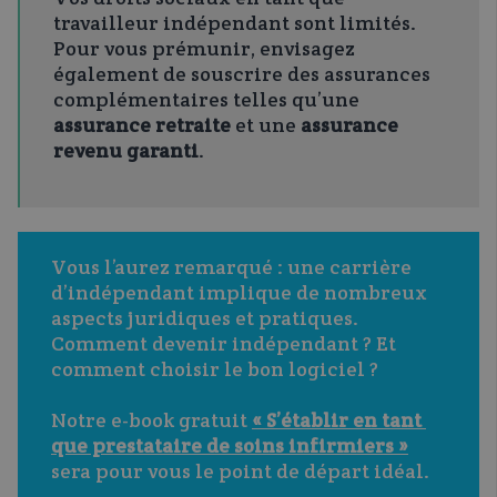
travailleur indépendant sont limités.
Pour vous prémunir, envisagez
également de souscrire des assurances
complémentaires telles qu’une
assurance retraite
et une
assurance
revenu garanti
.
Vous l’aurez remarqué : une carrière 
d’indépendant implique de nombreux 
aspects juridiques et pratiques. 
Comment devenir indépendant ? Et 
comment choisir le bon logiciel ?
Notre e-book gratuit 
« S’établir en tant 
que prestataire de soins infirmiers »
sera pour vous le point de départ idéal.