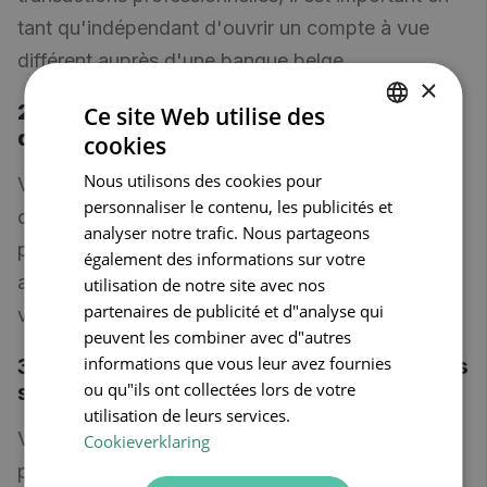
tant qu'indépendant d'ouvrir un compte à vue
différent auprès d'une banque belge.
×
2. Enregistrement à un guichet
Ce site Web utilise des
d’entreprises
cookies
DUTCH
Nous utilisons des cookies pour
Vous avez choisi votre forme d’entreprise et
FRENCH
personnaliser le contenu, les publicités et
ouvert un compte dans une banque ? Vous
ENGLISH
analyser notre trafic. Nous partageons
pouvez vous inscrire à un guichet d’entreprises
également des informations sur votre
agréé. En pratique, votre comptable le fait pour
utilisation de notre site avec nos
partenaires de publicité et d"analyse qui
vous.
peuvent les combiner avec d"autres
informations que vous leur avez fournies
3. Affiliez-vous à une caisse d'assurances
ou qu"ils ont collectées lors de votre
sociales
utilisation de leurs services.
Votre vie en tant que travailleur indépendant ne
Cookieverklaring
peut commencer qu'une fois que vous êtes