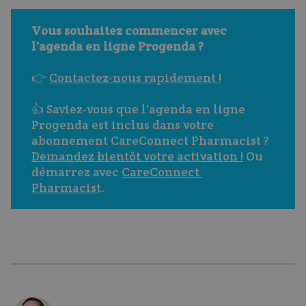
Vous souhaitez commencer avec 
l'agenda en ligne Progenda ?
👉 
Contactez-nous rapidement !
👍 Saviez-vous que l'agenda en ligne 
Progenda est inclus dans votre 
abonnement CareConnect Pharmacist ? 
Demandez bientôt votre activation !
 Ou 
démarrez avec 
CareConnect 
Pharmacist
.