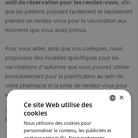
outil de réservation pour les rendez-vous
, afin
que les patients puissent facilement et rapidement
prendre un rendez-vous pour la vaccination aux
moments que vous avez prévus.
Pour vous aider, ainsi que vos collègues, nous
proposons des modèles spécifiques pour les
vaccinations d'automne que vous pouvez utiliser
immédiatement pour la planification au sein de
votre pharmacie et la prise de rendez-vous pour
vos patients.
×
Ce site Web utilise des
>> Contactez-moi pour utiliser Progenda pour
cookies
DUTCH
la vaccination d'automne
Nous utilisons des cookies pour
FRENCH
personnaliser le contenu, les publicités et
ENGLISH
analyser notre trafic. Nous partageons