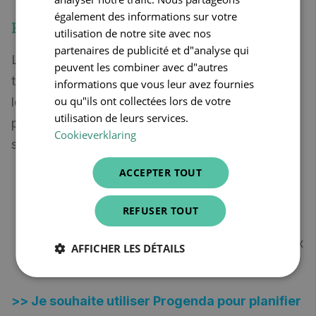
également des informations sur votre
Rendez-vous pour les tests COVID
utilisation de notre site avec nos
partenaires de publicité et d"analyse qui
Les tests COVID prennent une grande partie du
peuvent les combiner avec d"autres
temps dont vous et votre équipe disposez pour
informations que vous leur avez fournies
ou qu"ils ont collectées lors de votre
les patients. Mieux vous organiserez votre
utilisation de leurs services.
pharmacie, plus vous pourrez aider vos patients
Cookieverklaring
sans problème. Via un agenda en ligne :
ACCEPTER TOUT
vous spécifiez les créneaux horaires
disponible pour les tests COVID ;
REFUSER TOUT
les patients eux-mêmes peuvent prendre
rendez-vous pour un test COVID en ligne aux
AFFICHER LES DÉTAILS
heures que vous aurez fixées.
>> Je souhaite utiliser Progenda pour planifier