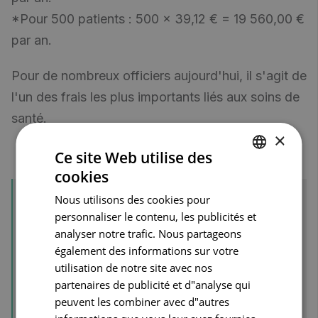
*Pour 500 patients : 500 × 39,12 € = 19 560,00 €
par an.
Pour de nombreux officiers aujourd'hui, il s'agit de
l'un des frais les plus importants liés aux soins de
santé.
×
Ce site Web utilise des
cookies
DUTCH
Nous utilisons des cookies pour
Découvrez PharmaCare - notre
FRENCH
personnaliser le contenu, les publicités et
module de soins pharmaceutiques
ENGLISH
analyser notre trafic. Nous partageons
continus
également des informations sur votre
utilisation de notre site avec nos
Le module 'PharmaCare' a été
partenaires de publicité et d"analyse qui
développé pour soutenir et renforcer
peuvent les combiner avec d"autres
votre pharmacie dans l'offre de soins