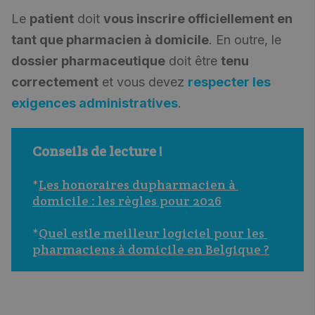
Le
patient
doit
vous inscrire officiellement en
tant que pharmacien à domicile
. En outre, le
dossier pharmaceutique
doit être
tenu
correctement
et vous devez
respecter les
exigences administratives
.
Conseils de lecture !
*
Les honoraires dupharmacien à 
domicile : les règles pour 2026
*
Quel estle meilleur logiciel pour les 
pharmaciens à domicile en Belgique ?