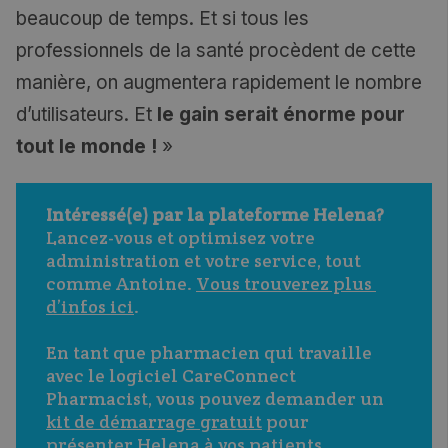
beaucoup de temps. Et si tous les
professionnels de la santé procèdent de cette
manière, on augmentera rapidement le nombre
d’utilisateurs. Et
le gain serait énorme pour
tout le monde !
»
Intéressé(e) par la plateforme Helena?
Lancez-vous et optimisez votre 
administration et votre service, tout 
comme Antoine. 
Vous trouverez plus 
d’infos ici
. 
En tant que pharmacien qui travaille 
avec le logiciel CareConnect 
Pharmacist, vous pouvez demander un 
kit de démarrage gratuit
 pour 
présenter Helena à vos patients.