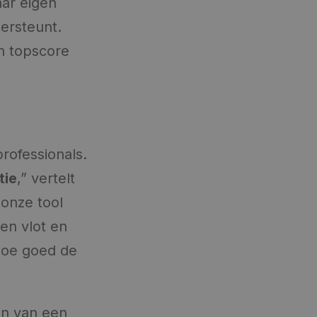
aar eigen
dersteunt.
en topscore
rofessionals.
tie
,” vertelt
 onze tool
gen vlot en
 hoe goed de
en van een