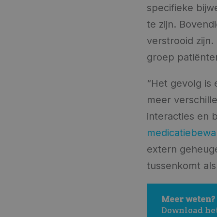
specifieke bij
te zijn. Bovend
verstrooid zijn
groep patiënte
“Het gevolg is 
meer verschill
interacties en 
medicatiebewa
extern geheugen
tussenkomt als
Meer weten? 
Download het