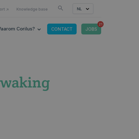
LS
NL
ort ↗
Knowledge base
21
CONNECTED TOOLS
 SUBMENU FOR IT-OMGEVING
SHOW SUBMENU FOR WAAROM CORILUS?
aarom Corilus?
CONTACT
JOBS
ewaking