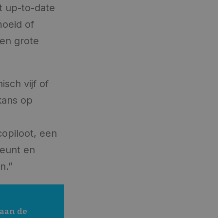
t up-to-date
moeid of
een grote
sch vijf of
kans op
copiloot, een
teunt en
n.”
aan de 