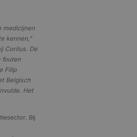
e medicijnen
te kennen,"
j Corilus. De
 fouten
 Filip
et Belgisch
nvulde. Het
iesector. Bij