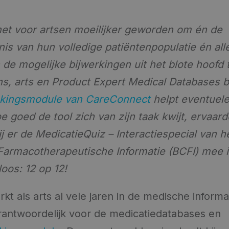
het voor artsen moeilijker geworden om én de
is van hun volledige patiëntenpopulatie én all
 de mogelijke bijwerkingen uit het blote hoofd 
ens, arts en Product Expert Medical Databases bi
kingsmodule van CareConnect
helpt eventuele
goed de tool zich van zijn taak kwijt, ervaarde
j er de MedicatieQuiz – Interactiespecial van h
armacotherapeutische Informatie (BCFI) mee i
loos: 12 op 12!
kt als arts al vele jaren in de medische informat
verantwoordelijk voor de medicatiedatabases en