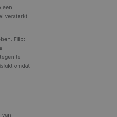
e een
l versterkt
en. Filip:
de
tegen te
mislukt omdat
s van