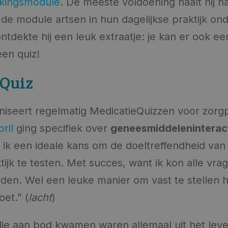
kingsmodule
. De meeste voldoening haalt hij n
de module artsen in hun dagelijkse praktijk on
tdekte hij een leuk extraatje: je kan er ook e
en quiz!
eQuiz
niseert regelmatig MedicatieQuizzen voor zorgp
ril
ging specifiek over
geneesmiddeleninterac
d ik een ideale kans om de doeltreffendheid van
tijk te testen. Met succes, want ik kon alle vra
rden. Wel een leuke manier om vast te stellen
oet.” (
lacht
)
ie aan bod kwamen waren allemaal uit het lev