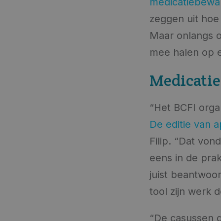
medicatiebewa
zeggen uit hoe 
Maar onlangs on
mee halen op e
Medicati
“Het BCFI orga
De editie van ap
Filip. “Dat von
eens in de prak
juist beantwoo
tool zijn werk d
“De casussen d