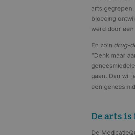
arts gegrepen.
bloeding ontwi
werd door een
En zo’n
drug-dr
“Denk maar aan
geneesmiddelen
gaan. Dan wil j
een geneesmidd
De arts is
De MedicatieQui