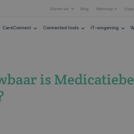
SHOW SUBMENU FOR STARTEN A
Starten als
Blog
Webshop ↗
Supp
OW SUBMENU FOR EHEALTH
SHOW SUBMENU FOR CARECONNECT
SHOW SUBMENU FOR 
SHOW
CareConnect
Connected tools
IT-omgeving
W
wbaar is Medicatieb
?