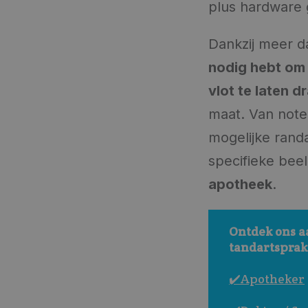
plus hardware 
Dankzij meer d
nodig hebt om j
vlot te laten d
maat. Van noteb
mogelijke rand
specifieke bee
apotheek
.
Ontdek ons a
tandartsprakt
✔️Apotheker