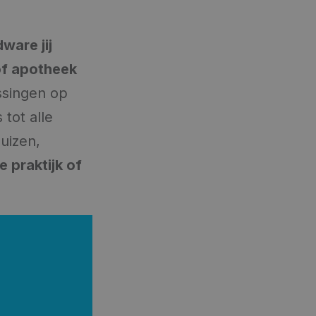
ware jij
 of apotheek
ssingen op
tot alle
uizen,
 praktijk of