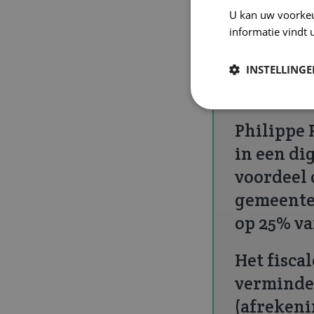
U kan uw voorke
dezelfde inves
informatie vindt 
van 8% of max
INSTELLING
Wat lever
Philippe 
in een di
voordeel 
gemeentet
op 25% va
Het fisca
verminder
(afrekeni