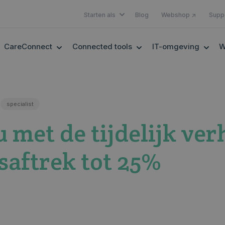
SHOW SUBMENU FOR STARTEN A
Starten als
Blog
Webshop ↗
Supp
OW SUBMENU FOR EHEALTH
SHOW SUBMENU FOR CARECONNECT
SHOW SUBMENU FOR 
SHOW
CareConnect
Connected tools
IT-omgeving
W
specialist
u met de tijdelijk ve
saftrek tot 25%