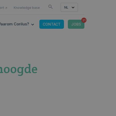
LS
NL
ort ↗
Knowledge base
21
CONNECTED TOOLS
 SUBMENU FOR IT-OMGEVING
SHOW SUBMENU FOR WAAROM CORILUS?
aarom Corilus?
CONTACT
JOBS
rhoogde