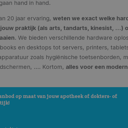
gaan hand in hand.
an 20 jaar ervaring,
weten we exact welke hard
ouw praktijk (als arts, tandarts, kinesist, ...)
raaien
. We bieden verschillende hardware oplo
ooks en desktops tot servers, printers, tablets 
apparatuur zoals hygiënische toetsenborden, m
ldschermen, .... Kortom,
alles voor een moderne
anbod op maat van jouw apotheek of dokters- of 
ijk!