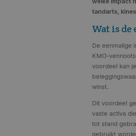
welke impact he
tandarts, kines
Wat is de
De eenmalige i
KMO-vennoots
voordeel kan j
beleggingswaar
winst.
Dit voordeel ge
vaste activa di
tot stand gebr
gebruikt word