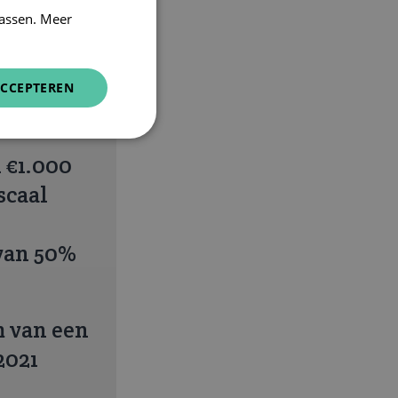
assen. Meer
s een aftrek
CCEPTEREN
1?
n €1.000
scaal
van 50%
m van een
2021