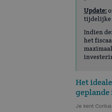
Update:
o
tijdelijk
Indien de
het fisca
maximaal 
investeri
Het ideal
geplande 
Je kent Corilus