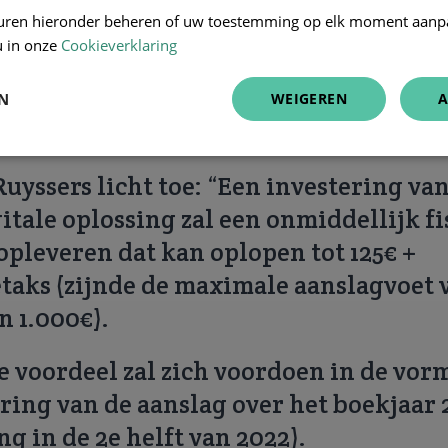
uren hieronder beheren of uw toestemming op elk moment aanp
tering zonder deze tijdelijke verhoging slecht
u in onze
Cookieverklaring
imum 13,5% oplevert.
"
EN
WEIGEREN
A
t dit nu op voor een investering in 202
Ruyssers licht toe: “Een investering va
gitale oplossing zal een onmiddellijk fi
opleveren dat kan oplopen tot 125€ +
aks (zijnde de maximale aanslagvoet 
n 1.000€).
le voordeel zal zich voordoen in de vor
ing van de aanslag over het boekjaar 
ng in de 2e helft van 2022).