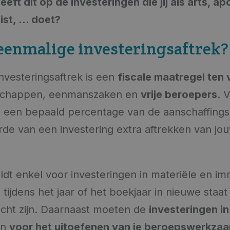
eft dit op de investeringen die jij als arts, ap
ist, ... doet?
 eenmalige investeringsaftrek?
nvesteringsaftrek is een
fiscale maatregel ten
chappen, eenmanszaken en
vrije beroepers
. V
e een bepaald percentage van de aanschaffings
de van een investering extra aftrekken van jo
ldt enkel voor investeringen in materiële en im
e tijdens het jaar of het boekjaar in nieuwe staa
acht zijn. Daarnaast moeten de
investeringen in
en
voor het uitoefenen van je beroepswerkza