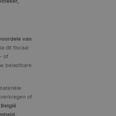
otheker,
 voordele van
ia dit fiscaal
- of
uw belastbare
materiële
t verkregen of
 België
amheid
.