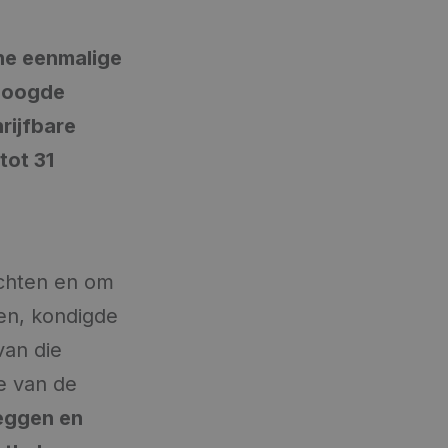
ne eenmalige
rhoogde
rijfbare
tot 31
achten en om
en, kondigde
van die
ge van de
zeggen en