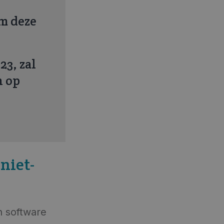
om deze
23, zal
n op
niet-
n software