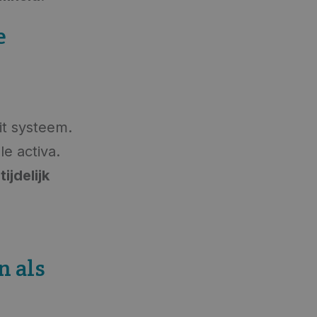
e
it systeem.
le activa.
u
tijdelijk
n als