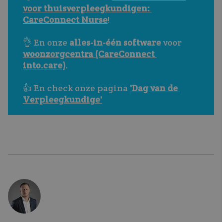
voor thuisverpleegkundigen: 
CareConnect Nurse
!
👌 En onze 
alles-in-één software
 voor 
woonzorgcentra (CareConnect 
into.care)
.
👍 En check onze pagina 
'Dag van de 
Verpleegkundige'