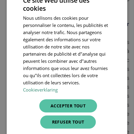
Ce site Web utilise des
cookies
aux dossiers électroniques des résidents.
DUTCH
Nous utilisons des cookies pour
FRENCH
Sauvegardes sécurisées et mises à jour
personnaliser le contenu, les publicités et
ENGLISH
analyser notre trafic. Nous partageons
automatiques
également des informations sur votre
Les logiciels cloud sont continuellement mis
utilisation de notre site avec nos
à jour en arrière-plan, sans que vous ayez à
partenaires de publicité et d"analyse qui
intervenir vous-même. Vous travaillez donc
peuvent les combiner avec d"autres
informations que vous leur avez fournies
toujours de la manière la plus rapide et la plus
ou qu"ils ont collectées lors de votre
efficace qui soit avec la version la plus
utilisation de leurs services.
récente du logiciel. Les données des
Cookieverklaring
résidents sont également dupliquées
automatiquement grâce à des sauvegardes
ACCEPTER TOUT
en ligne dans le cloud. En cas d'incendie, de
REFUSER TOUT
cambriolage, de dégâts des eaux ou de toute
autre situation d'urgence susceptible de