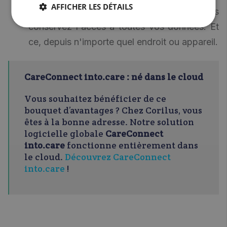
AFFICHER LES DÉTAILS
mettre en péril votre infrastructure TIC, vous
conservez l'accès à toutes vos données. Et
ce, depuis n'importe quel endroit ou appareil.
CareConnect into.care : né dans le cloud
Vous souhaitez bénéficier de ce
bouquet d’avantages ? Chez Corilus, vous
êtes à la bonne adresse. Notre solution
logicielle globale
CareConnect
into.care
fonctionne entièrement dans
le cloud.
Découvrez CareConnect
into.care
!