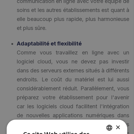
communication en ligne avec votre équipe de
soins et les autres établissements est quant à
elle beaucoup plus rapide, plus harmonieuse
et plus sûre.
Adaptabilité et flexibilité
Comme vous travaillez en ligne avec un
logiciel cloud, vous ne devez pas investir
dans des serveurs externes situés à différents
endroits. Le coût du matériel est lui aussi
considérablement réduit. Parallèlement, vous
préparez votre établissement pour l'avenir
car les logiciels cloud facilitent l'intégration
de nouvelles applications numériques dans
votre infrastructure. Par exemple, les
×
données des capteurs peuvent être reliées