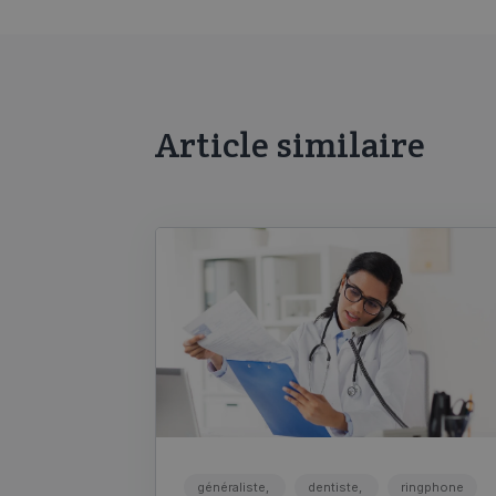
Article similaire
généraliste,
dentiste,
ringphone