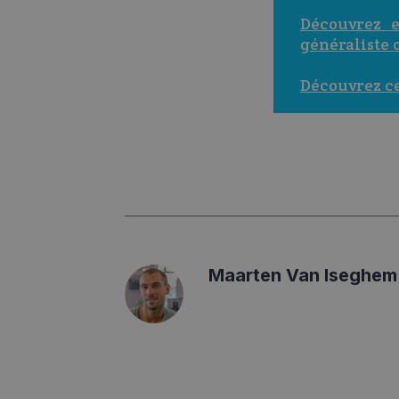
Découvrez 
généraliste 
Découvrez ce
Maarten Van Iseghem