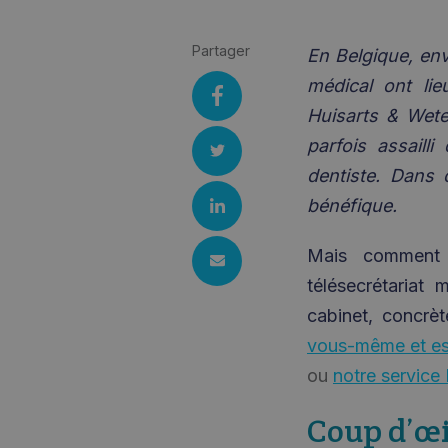
Partager
En Belgique, env
médical ont lie
Huisarts & Wet
parfois assaill
dentiste. Dans 
bénéfique.
Mais comment 
télésecrétariat
cabinet, concrè
vous-même et ess
ou
notre service
Coup d’œi