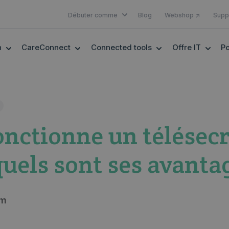
SHOW SUBMENU FOR DÉBUTER 
Débuter comme
Blog
Webshop ↗
Supp
SHOW SUBMENU FOR EHEALTH
SHOW SUBMENU FOR CARECONNECT
SHOW SUBMENU F
SHOW
h
CareConnect
Connected tools
Offre IT
Po
ctionne un télésecr
quels sont ses avanta
em