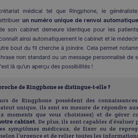
rétariat médical tel que Ringphone, le généraliste
attribuer
un numéro unique de renvoi automatique
e son cabinet demeure identique pour les patients.
econnaît ainsi automatiquement le cabinet et le médeci
autre bout du fil cherche à joindre. Cela permet notam
phrase non standard ou un message personnalisé de se
’est là qu’un aperçu des possibilités !
proche de Ringphone se distingue-t-elle ?
eurs de Ringphone possèdent des connaissances
 atout unique, ils sont en mesure de répondre au
ux moments que vous choisissez) et de gérer c
votre cabinet
. De plus, ils sont capables d’évaluer
 des symptômes médicaux, de fixer ou de repr
selon l’urgence et de relier toutes les information