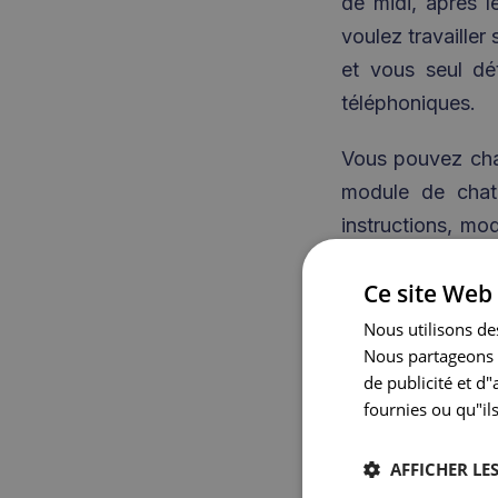
de midi, après l
voulez travaille
et vous seul dé
téléphoniques.
Vous pouvez cha
module de chat 
instructions, mo
etc.
Ce site Web 
L’expérien
Nous utilisons des
Nous partageons é
Outre le bon fon
de publicité et d
fournies ou qu"ils
médical est l’e
Ringphone ont u
AFFICHER LES
connaissances m