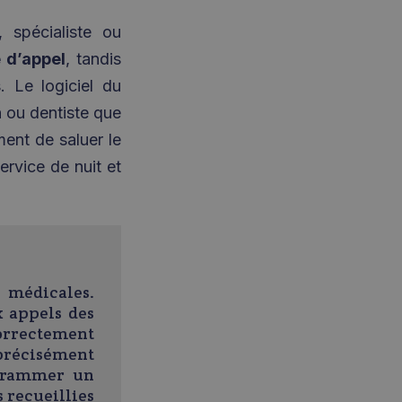
, spécialiste ou
 d’appel
, tandis
 Le logiciel du
n ou dentiste que
ment de saluer le
rvice de nuit et
 médicales.
x appels des
orrectement
 précisément
ogrammer un
s recueillies