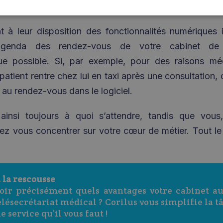
et professionnelle, et ce, dans plusieurs langues.
t à leur disposition des fonctionnalités numériques i
l’agenda des rendez-vous de votre cabinet de
ue possible. Si, par exemple, pour des raisons médi
patient rentre chez lui en taxi après une consultation, 
 au rendez-vous dans le logiciel.
 ainsi toujours à quoi s’attendre, tandis que vous
vez vous concentrer sur votre cœur de métier. Tout 
la rescousse
oir précisément quels avantages votre cabinet aur
élésecrétariat médical ? Corilus vous simplifie la t
 service qu’il vous faut !