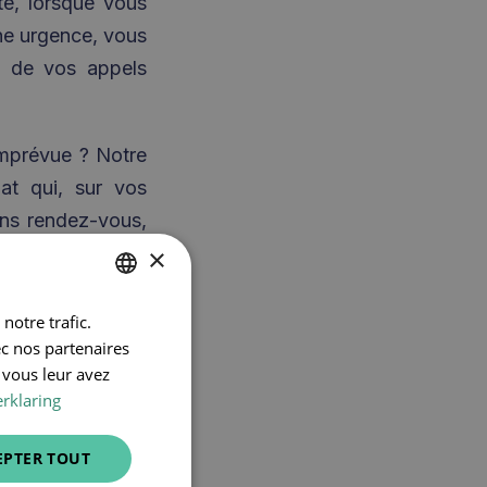
nte, lorsque vous
une urgence, vous
e de vos appels
imprévue ? Notre
at qui, sur vos
ins rendez-vous,
×
notre trafic.
DUTCH
ec nos partenaires
FRENCH
 télésecrétariat
 vous leur avez
ENGLISH
rklaring
s opérateurs de
 médicaux et des
EPTER TOUT
ents de manière