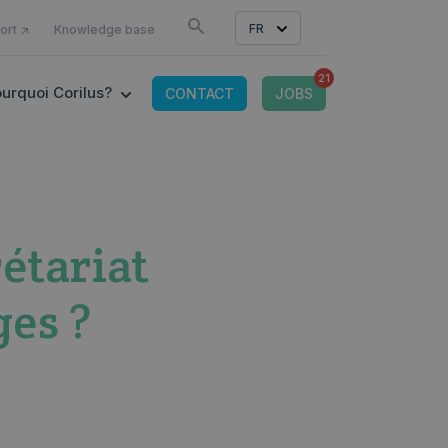
COMME
FR
ort ↗
Knowledge base
21
OR CONNECTED TOOLS
 SUBMENU FOR OFFRE IT
SHOW SUBMENU FOR POURQUOI CORILUS?
urquoi Corilus?
CONTACT
JOBS
étariat
ges ?