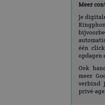
Meer cont
Je digita
Ringpho
bijvoor
automatis
één clic
opdagen e
Ook hand
meer Goo
verbind 
privé-age