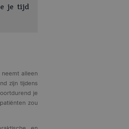
 je tijd
n neemt alleen
d zijn tijdens
voortdurend je
e patiënten zou
raktische en