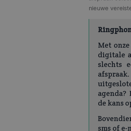
nieuwe vereiste
Ringphon
Met onz
digitale 
slechts 
afspraak
uitgeslot
agenda? 
de kans o
Bovendie
sms of e-