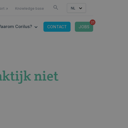
LS
NL
ort ↗
Knowledge base
21
CONNECTED TOOLS
 SUBMENU FOR IT-OMGEVING
SHOW SUBMENU FOR WAAROM CORILUS?
aarom Corilus?
CONTACT
JOBS
ktijk niet