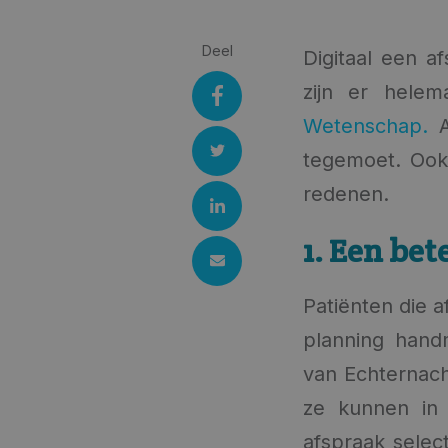
Deel
Digitaal een a
zijn er helem
Wetenschap.
A
tegemoet. Ook j
redenen.
1. Een bet
Patiënten die a
planning hand
van Echternach
ze kunnen in 
afspraak select