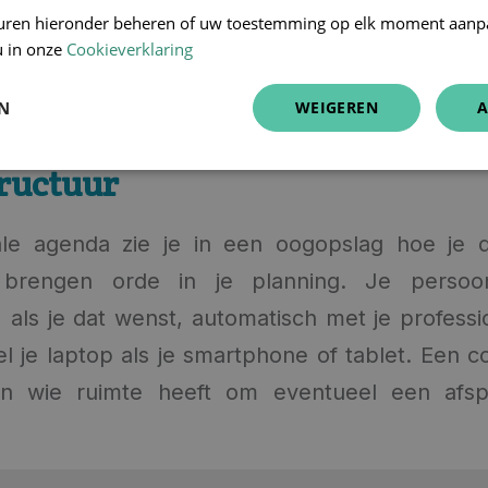
uit het verleden opvragen.
uren hieronder beheren of uw toestemming op elk moment aanp
u in onze
Cookieverklaring
EN
WEIGEREN
A
tructuur
le agenda zie je in een oogopslag hoe je da
 brengen orde in je planning. Je persoon
, als je dat wenst, automatisch met je profess
 je laptop als je smartphone of tablet. Een col
n wie ruimte heeft om eventueel een afsp
emen.