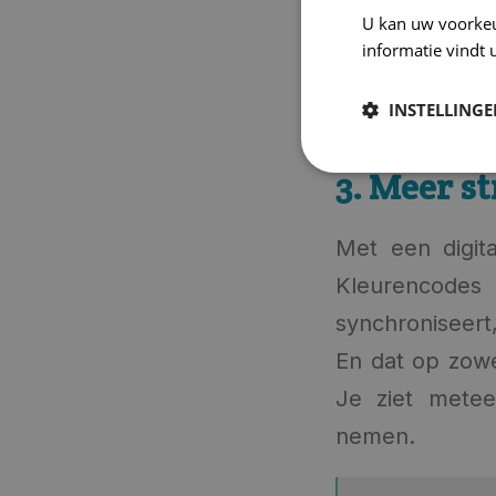
afspraak 
U kan uw voorke
informatie vindt 
INSTELLING
3. Meer s
Met een digita
Kleurencodes
synchroniseert
En dat op zowel
Je ziet metee
n