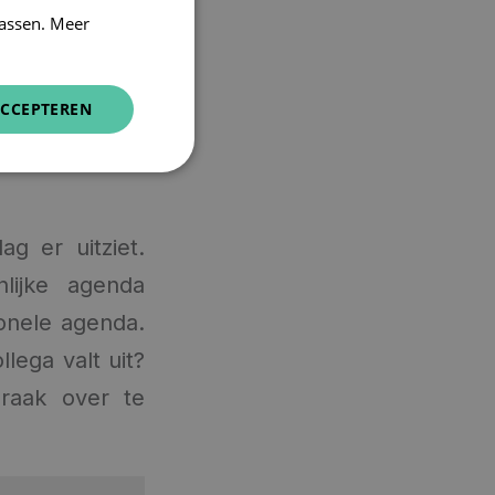
assen. Meer
CCEPTEREN
g er uitziet.
lijke agenda
ionele agenda.
lega valt uit?
raak over te