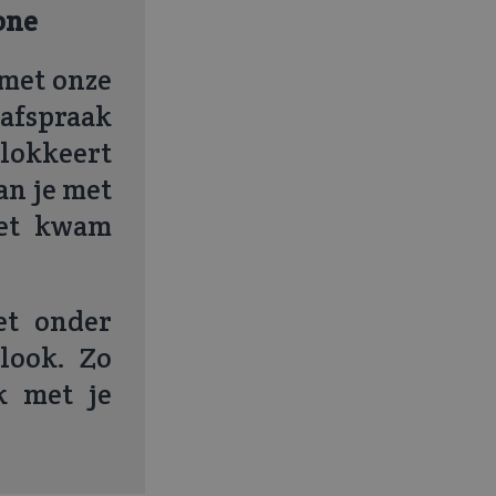
one
 met onze
afspraak
okkeert
an je met
iet kwam
et onder
look. Zo
k met je