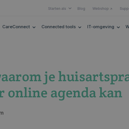
SHOW SUBMENU FOR STARTEN A
Starten als
Blog
Webshop ↗
Supp
OW SUBMENU FOR EHEALTH
SHOW SUBMENU FOR CARECONNECT
SHOW SUBMENU FOR 
SHOW
CareConnect
Connected tools
IT-omgeving
W
aarom je huisartspra
r online agenda kan
em