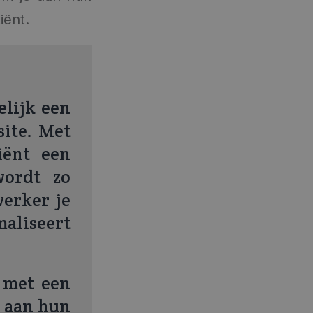
iënt.
elijk een
site. Met
iënt een
wordt zo
werker je
aliseert
 met een
n aan hun