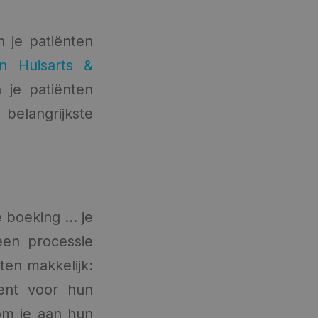
n je patiënten
n Huisarts &
 je patiënten
 belangrijkste
e boeking … je
een processie
ten makkelijk:
ment voor hun
kom je aan hun