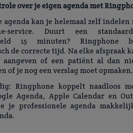
role over je eigen agenda met Ringph
le agenda kan je helemaal zelf indelen
ne-service. Duurt een standaard
beeld 15 minuten? Ringphone bl
ch de correcte tijd. Na elke afspraak k
k aangeven of een patiënt al dan n
n of je nog een verslag moet opmaken.
ig: Ringphone koppelt naadloos m
gle Agenda, Apple Calendar en Out
je je professionele agenda makkelij
nda.