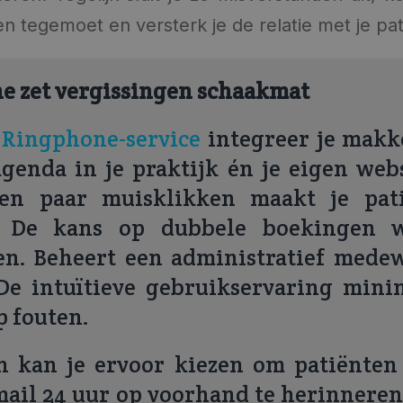
n tegemoet en versterk je de relatie met je pat
e zet vergissingen schaakmat
e
Ringphone-service
integreer je makk
agenda in je praktijk én je eigen web
een paar muisklikken maakt je pat
. De kans op dubbele boekingen 
en. Beheert een administratief mede
De intuïtieve gebruikservaring minim
p fouten.
n kan je ervoor kiezen om patiënten
mail 24 uur op voorhand te herinnere