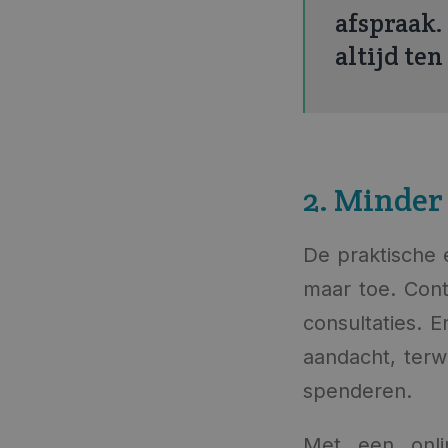
afspraak
altijd ten
2. Minder
De praktische 
maar toe. Cont
consultaties. E
aandacht, terwi
spenderen.
Met een onli