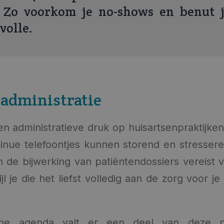
. Zo voorkom je no-shows en benut je
 volle.
 administratie
en administratieve druk op huisartsenpraktijke
inue telefoontjes kunnen storend en stresseren
n de bijwerking van patiëntendossiers vereist 
jl je die het liefst volledig aan de zorg voor j
ne agenda valt er een deel van deze p