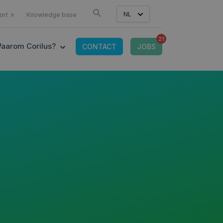
LS
NL
ort ↗
Knowledge base
21
CONNECTED TOOLS
 SUBMENU FOR IT-OMGEVING
SHOW SUBMENU FOR WAAROM CORILUS?
aarom Corilus?
CONTACT
JOBS