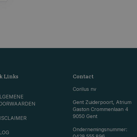
k Links
Contact
Corilus nv
LGEMENE
Gent Zuiderpoort, Atrium
OORWAARDEN
Gaston Crommenlaan 4
9050 Gent
ISCLAIMER
Ondernemingsnummer:
LOG
0428.555.896