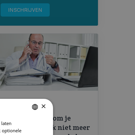
×
huisarts,
ringphone
3 redenen waarom je
 laten
DUTCH
huisartspraktijk niet meer
 optionele
FRENCH