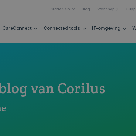
SHOW SUBMENU FOR STARTEN A
Starten als
Blog
Webshop ↗
Supp
OW SUBMENU FOR EHEALTH
SHOW SUBMENU FOR CARECONNECT
SHOW SUBMENU FOR 
SHOW
CareConnect
Connected tools
IT-omgeving
W
log van Corilus
ne