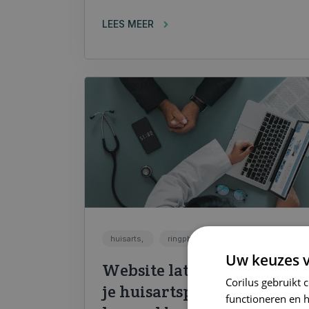
LEES MEER
huisarts,
ringphone
Uw keuzes v
Website laten maken voor
Corilus gebruikt 
je huisartspraktijk:
functioneren en 