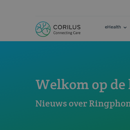
SH
eHealth
Welkom op de b
Nieuws over Ringpho