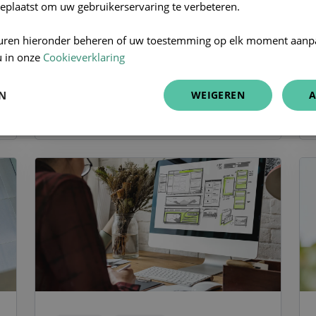
inzichten uit de praktijk
eplaatst om uw gebruikerservaring te verbeteren.
Over efficiëntie in de huisartspraktijk is
uren hieronder beheren of uw toestemming op elk moment aanp
al veel inkt gevloeid. Maar hoe ervaren
u in onze
Cookieverklaring
huisartsen...
EN
WEIGEREN
A
LEES MEER