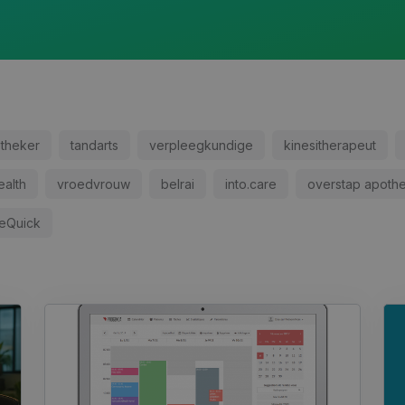
theker
tandarts
verpleegkundige
kinesitherapeut
ealth
vroedvrouw
belrai
into.care
overstap apoth
neQuick