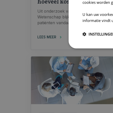
hoeveel kost dat?
cookies worden g
Uit onderzoek van Huisarts &
U kan uw voorke
Wetenschap blijkt dat zo’n 65% van de
informatie vindt 
patiënten vandaag een afspraak...
INSTELLING
LEES MEER