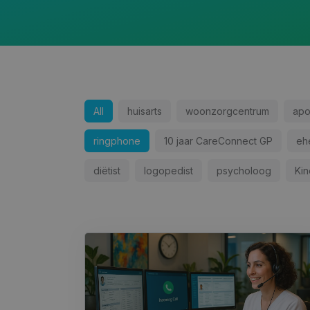
All
huisarts
woonzorgcentrum
apo
ringphone
10 jaar CareConnect GP
eh
diëtist
logopedist
psycholoog
Ki