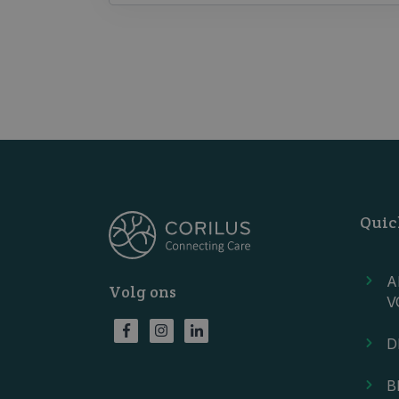
Quic
A
Volg ons
V
D
B