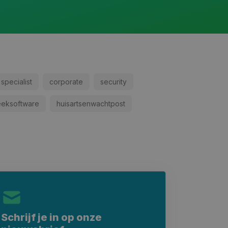
specialist
corporate
security
eeksoftware
huisartsenwachtpost
Schrijf je in op onze