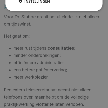
INSTELLINGEN
praktijkwerking
Voor Dr. Stubbe draait het uiteindelijk niet alleen
om tijdswinst.
Het gaat om:
meer rust tijdens
consultaties
;
minder onderbrekingen;
efficiëntere administratie;
een betere patiëntervaring;
meer werkplezier.
Een extern telesecretariaat neemt niet alleen
telefoons over, maar helpt om de volledige
praktijkwerking vlotter te laten verlopen.