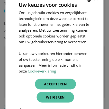
Taken die perfect door een
professioneel medisch
Uw keuzes voor cookies
telesecretariaat
kunnen worden afgehandeld.
Corilus gebruikt cookies en vergelijkbare
DUTCH
technologieën om deze website correct te
FRENCH
Dat geeft de huisarts opnieuw de ruimte om
laten functioneren en het gebruik ervan te
ENGLISH
analyseren. Met uw toestemming kunnen
zonder onderbrekingen
consultaties
uit te
ook optionele cookies worden geplaatst
voeren.
om uw gebruikerservaring te verbeteren.
U kan uw voorkeuren hieronder beheren
"Een dokter die minder
of uw toestemming op elk moment
opgejaagd is, kan zijn
aanpassen. Meer informatie vindt u in
patiënt veel beter
onze
Cookieverklaring
helpen."
- Dr. Jeroen Stubbe
ACCEPTEREN
WEIGEREN
Een boost voor de volledige