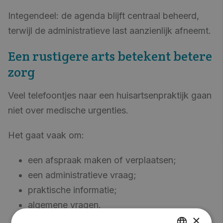
Integendeel: de agenda blijft centraal beheerd,
terwijl de administratieve last aanzienlijk afneemt.
Een rustigere arts betekent betere
zorg
Veel telefoontjes naar een huisartsenpraktijk gaan
niet over medische urgenties.
Het gaat vaak om:
een afspraak maken of verplaatsen;
een administratieve vraag;
praktische informatie;
algemene vragen.
×