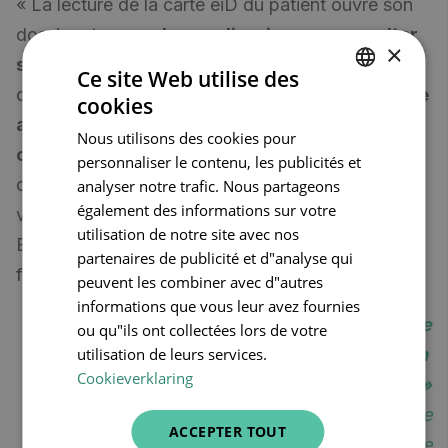
« La lecture de la carte eiD du patient ouvre son
dossier et
en quelques clics, je peux consulter
×
ses données
et enregistrer mes prestations, un
Ce site Web utilise des
dossier de plaie, une photo, etc.
Tout est ensuite
cookies
DUTCH
automatiquement synchronisé avec mon
Nous utilisons des cookies pour
FRENCH
ordinateur.
Chaque soin effectué est intégré
personnaliser le contenu, les publicités et
ENGLISH
dans ma planification, ce qui me permet de
analyser notre trafic. Nous partageons
également des informations sur votre
vérifier facilement si je n’ai pas oublié un patient.
utilisation de notre site avec nos
Et de retour à la maison, je n’ai quasi plus rien à
partenaires de publicité et d"analyse qui
faire ! »
peuvent les combiner avec d"autres
informations que vous leur avez fournies
« CareConnect Nurse évite les erreurs de
ou qu"ils ont collectées lors de votre
utilisation de leurs services.
facturation
Cookieverklaring
et garantit la sécurité des données. »
- Laurence Louis, infirmière à domicile
ACCEPTER TOUT
indépendante