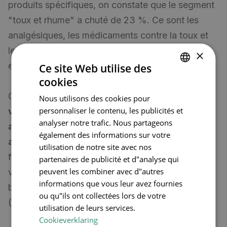
produits spécifiques, on constate que le segment
"toux et rhume" a chuté de 23 %. Ce sont les
analgésiques, les médicaments contre la toux et
les médicaments contre les maux de gorge qui
×
enregistrent la plus forte baisse des ventes.
Ce site Web utilise des
cookies
DUTCH
Cependant, votre conseil ici peut
confirmer
Nous utilisons des cookies pour
FRENCH
personnaliser le contenu, les publicités et
votre rôle de conseiller pharmaceutique
ENGLISH
analyser notre trafic. Nous partageons
adapté au patient
. La condition est que
vous
également des informations sur votre
adaptiez votre offre à vos patients
(jeunes
utilisation de notre site avec nos
familles ? personnes âgées ?)
et au lieu
(village,
partenaires de publicité et d"analyse qui
peuvent les combiner avec d"autres
ville, quartier étudiant, ...). Vous devez avoir une
informations que vous leur avez fournies
bonne connaissance de votre patientèle
ou qu"ils ont collectées lors de votre
(potentielle).
utilisation de leurs services.
Cookieverklaring