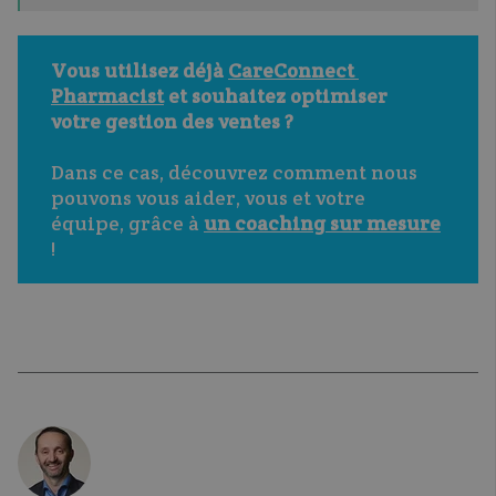
Vous utilisez déjà 
CareConnect 
Pharmacist
 et souhaitez optimiser 
votre gestion des ventes ?
Dans ce cas, découvrez comment nous 
pouvons vous aider, vous et votre 
équipe, grâce à 
un coaching sur mesure
!