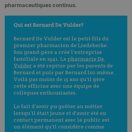
pharmaceutiques continus.
Qui est Bernard De Vulder?
Bernard De Vulder est le petit-fils du 
premier pharmacien de Liedekerke. 
Son grand-père a créé l'entreprise 
familiale en 1941. La 
pharmacie De 
Vulder
 a été reprise par les parents de 
Bernard et puis par Bernard lui-même. 
Voilà pas moins de 15 ans qu'il gère 
cette officine avec une équipe de 
collègues enthousiastes. 
Le fait d'avoir pu goûter au métier 
lorsqu’il était jeune et d'avoir été en 
contact permanent avec le public est 
un élément qu'il considère comme 