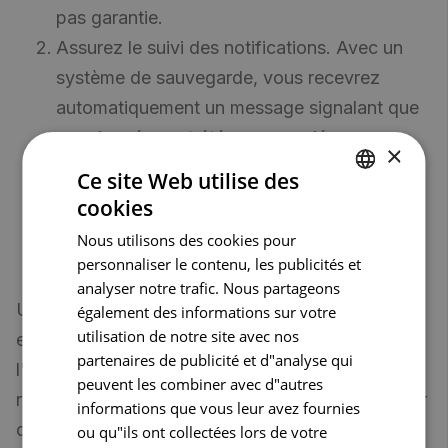
pas garantie.
Assurez le suivi des notifications. Avec un
système de sauvegarde, vous recevrez
automatiquement un message signalant que
vos données ont été sauvegardées avec
×
succès. Si un message est manquant ou si
Ce site Web utilise des
vous recevez un message d'erreur,
cookies
DUTCH
contactez immédiatement le service
Nous utilisons des cookies pour
FRENCH
d'assistance de votre fournisseur.
personnaliser le contenu, les publicités et
ENGLISH
analyser notre trafic. Nous partageons
Une sauvegarde locale reste toujours nécessaire
également des informations sur votre
utilisation de notre site avec nos
et permet de s'assurer que sur la base de
partenaires de publicité et d"analyse qui
l'"Image" complète, une pharmacie est très
peuvent les combiner avec d"autres
rapidement opérationnelle, même avec un serveur
informations que vous leur avez fournies
différent. En plus d'une sauvegarde locale, nous
ou qu"ils ont collectées lors de votre