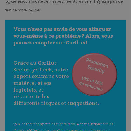
logiciel jusqu'à la date de fin spécifiée. Après cela, il n'y aura plus de
test de notre logiciel.
Vous n’avez pas envie de vous attaquer 
vous-même à ce problème ? Alors, vous 
pouvez compter sur Corilus !
Grâce au Corilus 
Security Check
, notre 
expert examine votre 
matériel et vos 
logiciels, et 
répertorie les 
différents risques et suggestions.
10 % de réduction pour les clients et 20 % de réduction pour les 
clients Gold/Premium. Les réductions mentionnées ne sont 