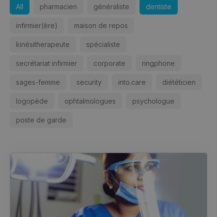
All
pharmacien
généraliste
dentiste
infirmier(ère)
maison de repos
kinésitherapeute
spécialiste
secrétariat infirmier
corporate
ringphone
sages-femme
security
into.care
diététicien
logopède
ophtalmologues
psychologue
poste de garde