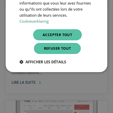
informations que vous leur avez fournies
ou qu"ils ont collectées lors de votre
utilisation de leurs services.
dentiste
Cookieverklaring
« L’hygiéniste bucco-dentaire est
ACCEPTER TOUT
la personne qui fait office
d’intermédiaire entre le dentiste
REFUSER TOUT
et le patient. »
Le métier d’hygiéniste bucco-dentaire est
AFFICHER LES DÉTAILS
encore relativement récent. Les premières
collaborations...
LIRE LA SUITE