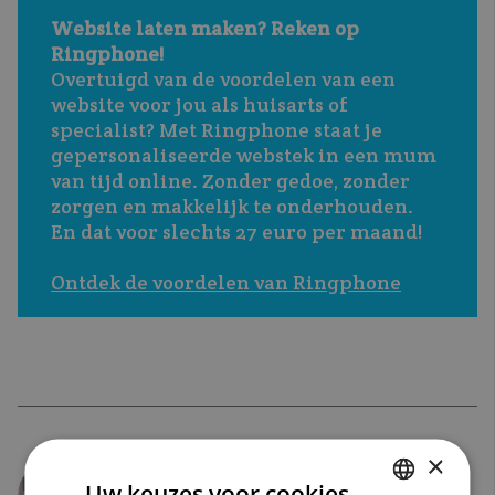
Website laten maken? Reken op 
Ringphone!
Overtuigd van de voordelen van een 
website voor jou als huisarts of 
specialist? Met Ringphone staat je 
gepersonaliseerde webstek in een mum 
van tijd online. Zonder gedoe, zonder 
zorgen en makkelijk te onderhouden. 
En dat voor slechts 27 euro per maand!
Ontdek de voordelen van Ringphone
×
Uw keuzes voor cookies