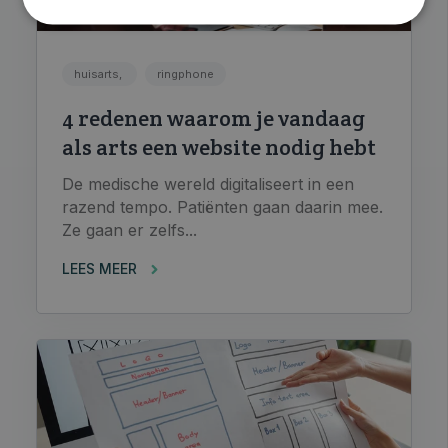
huisarts,
ringphone
4 redenen waarom je vandaag
als arts een website nodig hebt
De medische wereld digitaliseert in een
razend tempo. Patiënten gaan daarin mee.
Ze gaan er zelfs...
LEES MEER