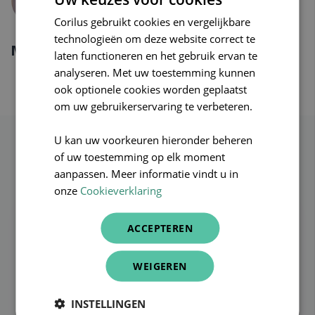
Corilus gebruikt cookies en vergelijkbare
DUTCH
technologieën om deze website correct te
FRENCH
Maarten Van Iseghem
laten functioneren en het gebruik ervan te
ENGLISH
analyseren. Met uw toestemming kunnen
ook optionele cookies worden geplaatst
om uw gebruikerservaring te verbeteren.
U kan uw voorkeuren hieronder beheren
Verwant bericht
of uw toestemming op elk moment
aanpassen. Meer informatie vindt u in
onze
Cookieverklaring
ACCEPTEREN
WEIGEREN
INSTELLINGEN